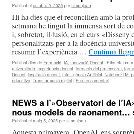
Publicat el
octubre 9, 2025
per
simonjoan
Hi ha dies que et reconcilien amb la pro
setmana he tingut la immensa sort de c
i, sobretot, il·lusió, en el curs «Disseny
personalitzats per a la docència universit
resumir l’experiència …
Continua llegi
Publicat dins de
Formació
,
IA
,
Innovació Docent
|
Etiquetat com
universitària
,
experiència docent
,
formació del professorat
,
form
Docent
,
inspiració docent
,
Intel·ligència Artificial
,
NotebookLM
,
p
educativa
,
Transformació digital
|
Feu un comentari
NEWS a l'»Observatori de l’IA» 
nous models de raonament… s
Publicat el
maig 5, 2025
per
simonjoan
Aquesta primavera, OpenAI ens sorprè