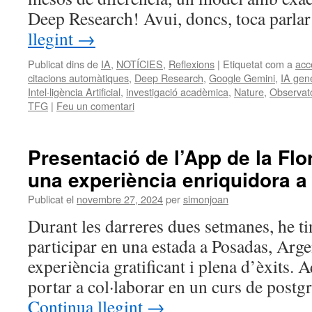
Deep Research! Avui, doncs, toca parl
llegint
→
Publicat dins de
IA
,
NOTÍCIES
,
Reflexions
|
Etiquetat com a
acc
citacions automàtiques
,
Deep Research
,
Google Gemini
,
IA gen
Intel·ligència Artificial
,
investigació acadèmica
,
Nature
,
Observato
TFG
|
Feu un comentari
Presentació de l’App de la Flo
una experiència enriquidora a 
Publicat el
novembre 27, 2024
per
simonjoan
Durant les darreres dues setmanes, he tin
participar en una estada a Posadas, Arge
experiència gratificant i plena d’èxits. 
portar a col·laborar en un curs de post
Continua llegint
→