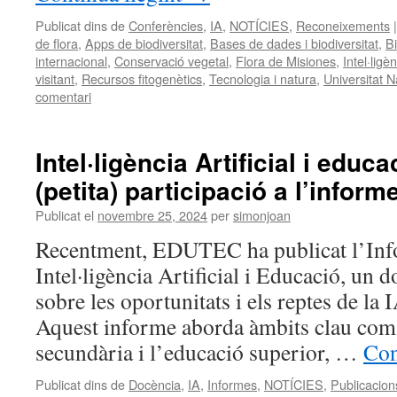
Publicat dins de
Conferències
,
IA
,
NOTÍCIES
,
Reconeixements
|
de flora
,
Apps de biodiversitat
,
Bases de dades i biodiversitat
,
Bi
internacional
,
Conservació vegetal
,
Flora de Misiones
,
Intel·ligèn
visitant
,
Recursos fitogenètics
,
Tecnologia i natura
,
Universitat 
comentari
Intel·ligència Artificial i educ
(petita) participació a l’info
Publicat el
novembre 25, 2024
per
simonjoan
Recentment, EDUTEC ha publicat l’Inf
Intel·ligència Artificial i Educació, un
sobre les oportunitats i els reptes de la
Aquest informe aborda àmbits clau com l
secundària i l’educació superior, …
Con
Publicat dins de
Docència
,
IA
,
Informes
,
NOTÍCIES
,
Publicacion