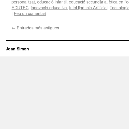
personalitzat
,
educació infantil
,
educació secundària
,
ètica en l'
EDUTEC
,
innovació educativa
,
Intel·ligència Artificial
,
Tecnologia
|
Feu un comentari
←
Entrades més antigues
Joan Simon