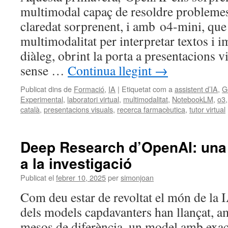
multimodal capaç de resoldre problem
claredat sorprenent, i amb o4-mini, que
multimodalitat per interpretar textos i i
diàleg, obrint la porta a presentacions 
sense …
Continua llegint
→
Publicat dins de
Formació
,
IA
|
Etiquetat com a
assistent d’IA
,
G
Experimental
,
laboratori virtual
,
multimodalitat
,
NotebookLM
,
o3
català
,
presentacions visuals
,
recerca farmacèutica
,
tutor virtual
Deep Research d’OpenAI: una 
a la investigació
Publicat el
febrer 10, 2025
per
simonjoan
Com deu estar de revoltat el món de la 
dels models capdavanters han llançat, 
mesos de diferència, un model amb exa