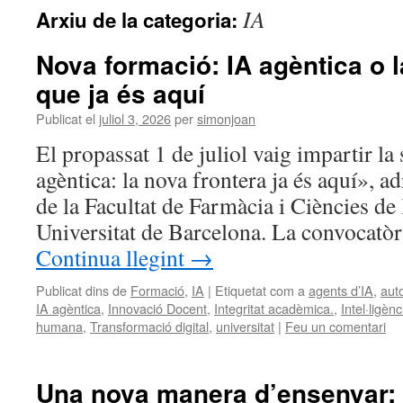
IA
Arxiu de la categoria:
Nova formació: IA agèntica o l
que ja és aquí
Publicat el
juliol 3, 2026
per
simonjoan
El propassat 1 de juliol vaig impartir l
agèntica: la nova frontera ja és aquí», a
de la Facultat de Farmàcia i Ciències de
Universitat de Barcelona. La convocatòr
Continua llegint
→
Publicat dins de
Formació
,
IA
|
Etiquetat com a
agents d’IA
,
aut
IA agèntica
,
Innovació Docent
,
Integritat acadèmica.
,
Intel·ligènc
humana
,
Transformació digital
,
universitat
|
Feu un comentari
Una nova manera d’ensenyar: è