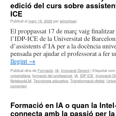
edició del curs sobre assistent
ICE
Publicat el
març 19, 2026
per
simonjoan
El proppassat 17 de març vaig finalitzar
l’IDP-ICE de la Universitat de Barcelon
d’assistents d’IA per a la docència univ
pensada per ajudar el professorat a fer
llegint
→
Publicat dins de
Formació
,
IA
,
Innovació Docent
|
Etiquetat com
universitària
,
formació del professorat
,
IA
,
IDP-ICE
,
Innovació D
NotebookLM
,
Tecnologia educativa
,
Transformació digital
,
Unive
comentari
Formació en IA o quan la Intel·
connecta amb la passió per l