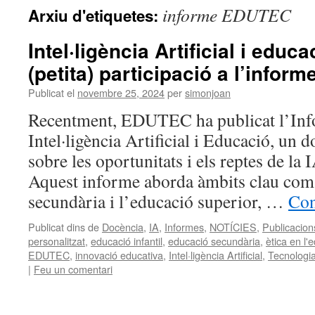
informe EDUTEC
Arxiu d'etiquetes:
Intel·ligència Artificial i educ
(petita) participació a l’info
Publicat el
novembre 25, 2024
per
simonjoan
Recentment, EDUTEC ha publicat l’Inf
Intel·ligència Artificial i Educació, un
sobre les oportunitats i els reptes de la
Aquest informe aborda àmbits clau com l
secundària i l’educació superior, …
Con
Publicat dins de
Docència
,
IA
,
Informes
,
NOTÍCIES
,
Publicacion
personalitzat
,
educació infantil
,
educació secundària
,
ètica en l'
EDUTEC
,
innovació educativa
,
Intel·ligència Artificial
,
Tecnologia
|
Feu un comentari