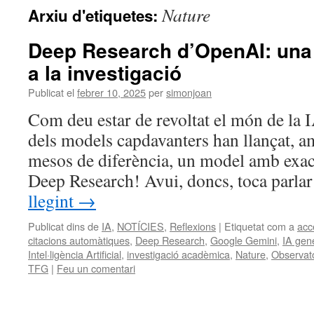
Nature
Arxiu d'etiquetes:
Deep Research d’OpenAI: una 
a la investigació
Publicat el
febrer 10, 2025
per
simonjoan
Com deu estar de revoltat el món de la 
dels models capdavanters han llançat, 
mesos de diferència, un model amb exa
Deep Research! Avui, doncs, toca parl
llegint
→
Publicat dins de
IA
,
NOTÍCIES
,
Reflexions
|
Etiquetat com a
acc
citacions automàtiques
,
Deep Research
,
Google Gemini
,
IA gen
Intel·ligència Artificial
,
investigació acadèmica
,
Nature
,
Observato
TFG
|
Feu un comentari