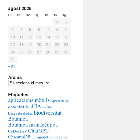
agost 2026
Dl
Dt
Dc
Dj
Dv
Ds
Dg
1
2
3
4
5
6
7
8
9
10
11
12
13
14
15
16
17
18
19
20
21
22
23
24
25
26
27
28
29
30
31
« jul.
Arxius
Arxius
Etiquetes
aplicacions mòbils
Aprenentatge
assistents d’IA
aventura
biodiversitat
bases de dades
Botànica
Botànica farmacèutica
ChatGPT
CeDocBiV
ChromoDB
Citogenètica vegetal