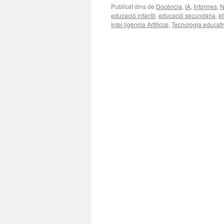
Publicat dins de
Docència
,
IA
,
Informes
,
N
educació infantil
,
educació secundària
,
èt
Intel·ligència Artificial
,
Tecnologia educati