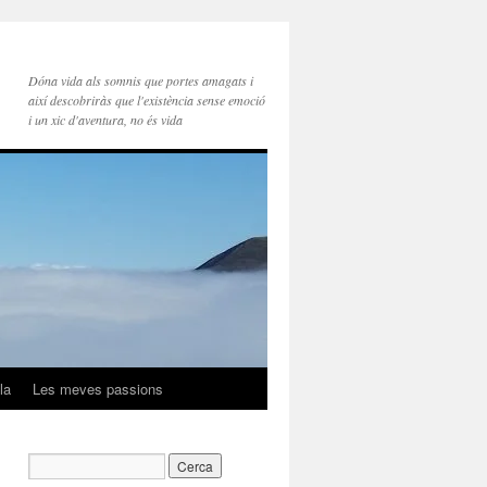
Dóna vida als somnis que portes amagats i
així descobriràs que l'existència sense emoció
i un xic d'aventura, no és vida
la
Les meves passions