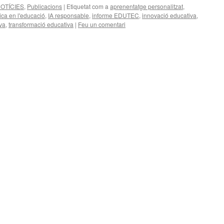
OTÍCIES
,
Publicacions
|
Etiquetat com a
aprenentatge personalitzat
,
ica en l'educació
,
IA responsable
,
informe EDUTEC
,
innovació educativa
,
va
,
transformació educativa
|
Feu un comentari