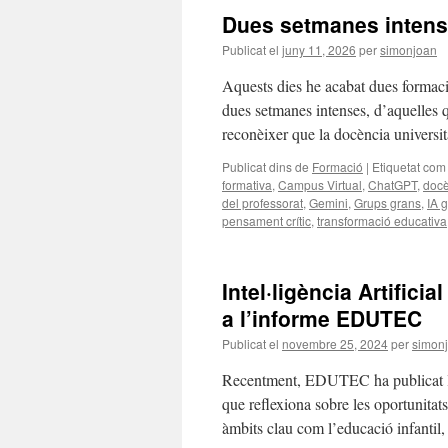
Dues setmanes intenses
Publicat el
juny 11, 2026
per
simonjoan
Aquests dies he acabat dues formacio
dues setmanes intenses, d’aquelles qu
reconèixer que la docència universi
Publicat dins de
Formació
|
Etiquetat com
formativa
,
Campus Virtual
,
ChatGPT
,
docè
del professorat
,
Gemini
,
Grups grans
,
IA 
pensament crític
,
transformació educativa
Intel·ligència Artificia
a l’informe EDUTEC
Publicat el
novembre 25, 2024
per
simon
Recentment, EDUTEC ha publicat l’I
que reflexiona sobre les oportunitat
àmbits clau com l’educació infantil,