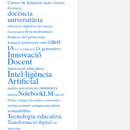
Cursos de formació
dades obertes
docència
docència
universitària
educació superior
eines digitals
flora mediterrània
Ensenyament
formació del professorat
GIBAF
formació professorat
GBIF
IA
IA generativa
IA en Educació
Innovació
Docent
innovació educativa
Intel·ligència
Artificial
muntanya
jardins universitaris
NotebookLM
natura
OpenAI
Plantes Tòxiques
Recomptes cromosòmics
reconeixement
semipresencialitat
sostenibilitat
Tecnologia educativa
Transformació digital
UB
universitat