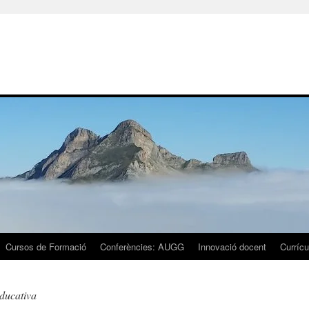
Cursos de Formació
Conferències: AUGG
Innovació docent
Currícu
ducativa