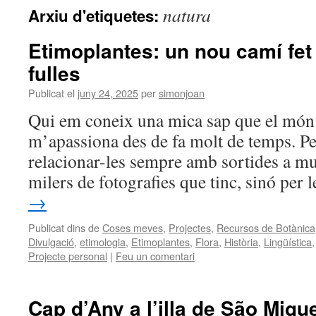
natura
Arxiu d'etiquetes:
Etimoplantes: un nou camí fet 
fulles
Publicat el
juny 24, 2025
per
simonjoan
Qui em coneix una mica sap que el món 
m’apassiona des de fa molt de temps. P
relacionar-les sempre amb sortides a mu
milers de fotografies que tinc, sinó per
→
Publicat dins de
Coses meves
,
Projectes
,
Recursos de Botànica
Divulgació
,
etimologia
,
Etimoplantes
,
Flora
,
Història
,
Lingüística
Projecte personal
|
Feu un comentari
Cap d’Any a l’illa de São Migu