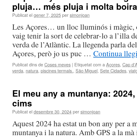
pluja… més pluja i molta boir
Publicat el
gener 7, 2025
per
simonjoan
Les Açores… un lloc lluminós i màgic,
vaig tenir la sort de celebrar-lo a l’illa 
verda de l’Atlàntic. La llegenda parla de
Açores, però jo us puc …
Continua lleg
Publicat dins de
Coses meves
|
Etiquetat com a
Açores
,
Cap d'
verda
,
natura
,
piscines termals.
,
São Miguel
,
Sete Cidades
,
viat
El meu any a muntanya: 2024,
cims
Publicat el
desembre 30, 2024
per
simonjoan
Aquest 2024 ha estat un bon any per a 
muntanya i la natura. Amb GPS a la mà i 