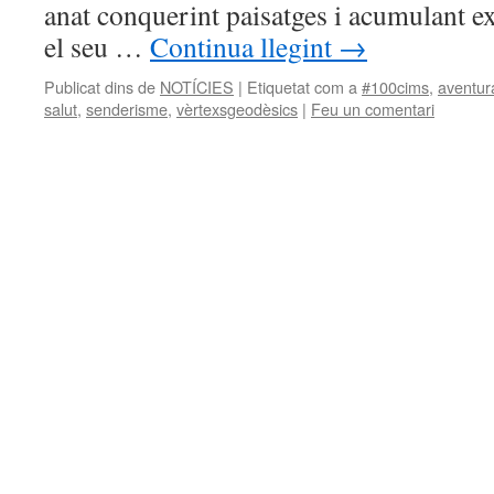
anat conquerint paisatges i acumulant e
el seu …
Continua llegint
→
Publicat dins de
NOTÍCIES
|
Etiquetat com a
#100cims
,
aventur
salut
,
senderisme
,
vèrtexsgeodèsics
|
Feu un comentari