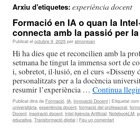
experiència docent
Arxiu d'etiquetes:
Formació en IA o quan la Intel·
connecta amb la passió per l
Publicat el
octubre 9, 2025
per
simonjoan
Hi ha dies que et reconcilien amb la pro
setmana he tingut la immensa sort de c
i, sobretot, il·lusió, en el curs «Disseny
personalitzats per a la docència universit
resumir l’experiència …
Continua llegi
Publicat dins de
Formació
,
IA
,
Innovació Docent
|
Etiquetat com
universitària
,
experiència docent
,
formació del professorat
,
form
Docent
,
inspiració docent
,
Intel·ligència Artificial
,
NotebookLM
,
p
educativa
,
Transformació digital
|
Feu un comentari