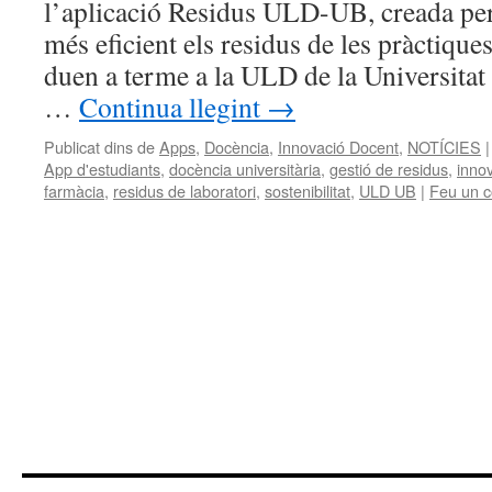
l’aplicació Residus ULD-UB, creada per
més eficient els residus de les pràctiqu
duen a terme a la ULD de la Universitat
…
Continua llegint
→
Publicat dins de
Apps
,
Docència
,
Innovació Docent
,
NOTÍCIES
|
App d'estudiants
,
docència universitària
,
gestió de residus
,
inno
farmàcia
,
residus de laboratori
,
sostenibilitat
,
ULD UB
|
Feu un c