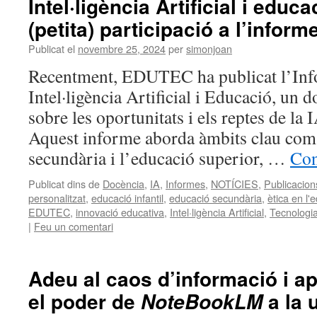
Intel·ligència Artificial i educ
(petita) participació a l’info
Publicat el
novembre 25, 2024
per
simonjoan
Recentment, EDUTEC ha publicat l’Inf
Intel·ligència Artificial i Educació, un
sobre les oportunitats i els reptes de la
Aquest informe aborda àmbits clau com l
secundària i l’educació superior, …
Con
Publicat dins de
Docència
,
IA
,
Informes
,
NOTÍCIES
,
Publicacion
personalitzat
,
educació infantil
,
educació secundària
,
ètica en l'
EDUTEC
,
innovació educativa
,
Intel·ligència Artificial
,
Tecnologia
|
Feu un comentari
Adeu al caos d’informació i a
el poder de
a la 
NoteBookLM