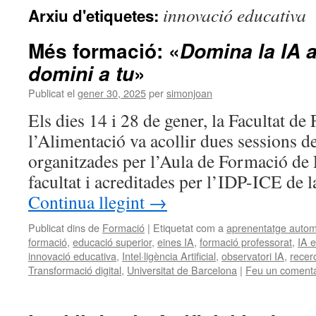
innovació educativa
Arxiu d'etiquetes:
Més formació: «
Domina la IA a
»
domini a tu
Publicat el
gener 30, 2025
per
simonjoan
Els dies 14 i 28 de gener, la Facultat de
l’Alimentació va acollir dues sessions d
organitzades per l’Aula de Formació de 
facultat i acreditades per l’IDP-ICE de 
Continua llegint
→
Publicat dins de
Formació
|
Etiquetat com a
aprenentatge automa
formació
,
educació superior
,
eines IA
,
formació professorat
,
IA e
innovació educativa
,
Intel·ligència Artificial
,
observatori IA
,
recer
Transformació digital
,
Universitat de Barcelona
|
Feu un comenta