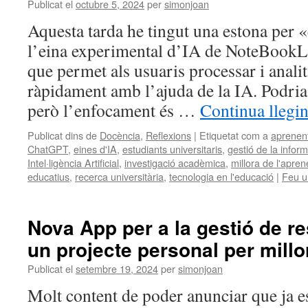
Publicat el
octubre 5, 2024
per
simonjoan
Aquesta tarda he tingut una estona per
l’eina experimental d’IA de NoteBook
que permet als usuaris processar i anali
ràpidament amb l’ajuda de la IA. Podri
però l’enfocament és …
Continua llegi
Publicat dins de
Docència
,
Reflexions
|
Etiquetat com a
aprenent
ChatGPT
,
eines d'IA
,
estudiants universitaris
,
gestió de la infor
Intel·ligència Artificial
,
investigació acadèmica
,
millora de l'apre
educatius
,
recerca universitària
,
tecnologia en l'educació
|
Feu u
Nova App per a la gestió de re
un projecte personal per millo
Publicat el
setembre 19, 2024
per
simonjoan
Molt content de poder anunciar que ja e