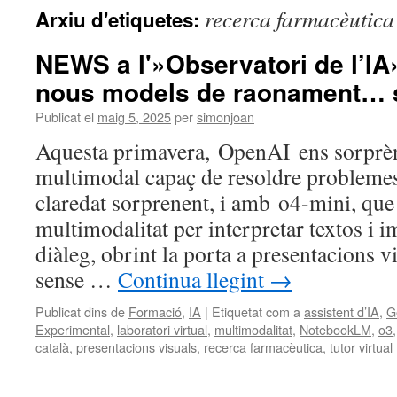
recerca farmacèutica
Arxiu d'etiquetes:
NEWS a l'»Observatori de l’IA» 
nous models de raonament… s
Publicat el
maig 5, 2025
per
simonjoan
Aquesta primavera, OpenAI ens sorprè
multimodal capaç de resoldre problem
claredat sorprenent, i amb o4-mini, que
multimodalitat per interpretar textos i i
diàleg, obrint la porta a presentacions 
sense …
Continua llegint
→
Publicat dins de
Formació
,
IA
|
Etiquetat com a
assistent d’IA
,
G
Experimental
,
laboratori virtual
,
multimodalitat
,
NotebookLM
,
o3
català
,
presentacions visuals
,
recerca farmacèutica
,
tutor virtual