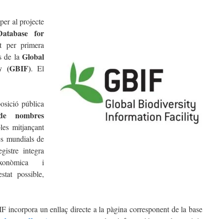
per al projecte
tabase for
at per primera
Global
s de la
ty (GBIF)
. El
osició pública
 de nombres
bles mitjançant
res mundials de
gistre integra
axonòmica i
stat possible,
F incorpora un enllaç directe a la pàgina corresponent de la base