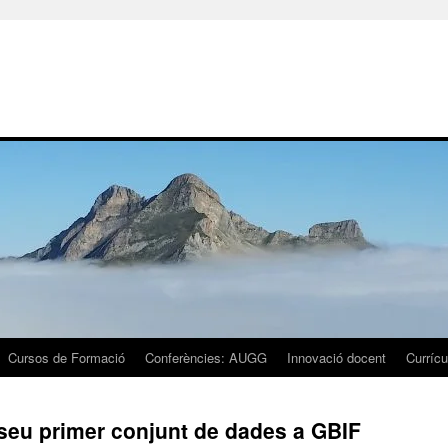
Cursos de Formació
Conferències: AUGG
Innovació docent
Currícu
seu primer conjunt de dades a GBIF