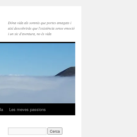
Dóna vida als somnis que portes amagats i
així descobriràs que l'existència sense emoció
i un xic d'aventura, no és vida
la
Les meves passions