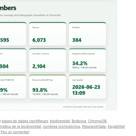
a
bases de dades científiques
,
biodiversitat
,
Botànica
,
ChromoDB
,
rmàtica de la biodiversitat
,
nombres cromosòmics
,
ResearchGate
,
traçabilitat
Feu un comentari