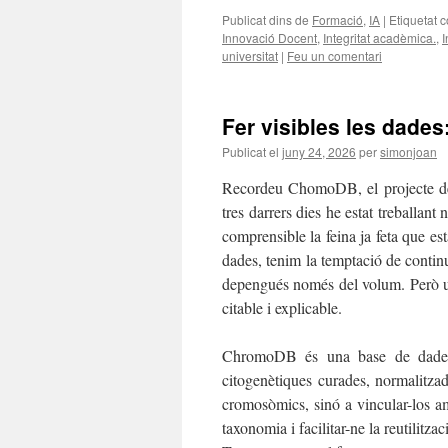
Publicat dins de
Formació
,
IA
|
Etiquetat 
Innovació Docent
,
Integritat acadèmica.
,
I
universitat
|
Feu un comentari
Fer visibles les dade
Publicat el
juny 24, 2026
per
simonjoan
Recordeu ChomoDB, el projecte de 
tres darrers dies he estat treballan
comprensible la feina ja feta que es
dades, tenim la temptació de continu
depengués només del volum. Però un
citable i explicable.
ChromoDB és una base de dades 
citogenètiques curades, normalitza
cromosòmics, sinó a vincular-los amb
taxonomia i facilitar-ne la reutilitza