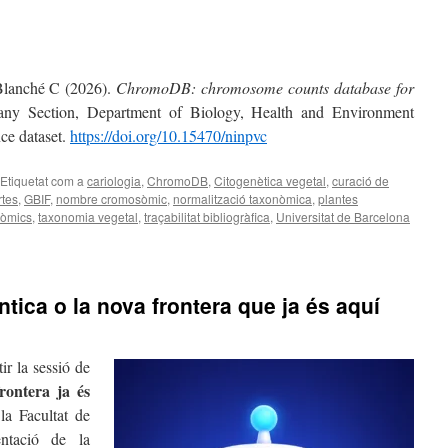
Blanché C (2026).
ChromoDB: chromosome counts database for
tany Section, Department of Biology, Health and Environment
ce dataset.
https://doi.org/10.15470/ninpvc
Etiquetat com a
cariologia
,
ChromoDB
,
Citogenètica vegetal
,
curació de
tes
,
GBIF
,
nombre cromosòmic
,
normalització taxonòmica
,
plantes
òmics
,
taxonomia vegetal
,
traçabilitat bibliogràfica
,
Universitat de Barcelona
tica o la nova frontera que ja és aquí
ir la sessió de
rontera ja és
la Facultat de
ntació de la