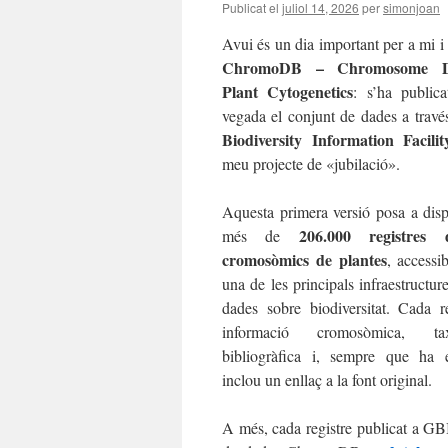
Publicat el
juliol 14, 2026
per
simonjoan
Avui és un dia important per a mi i 
ChromoDB – Chromosome Da
Plant Cytogenetics
: s’ha public
vegada el conjunt de dades a travé
Biodiversity Information Facili
meu projecte de «jubilació».
Aquesta primera versió posa a disp
206.000 registres
més de
cromosòmics de plantes
, accessi
una de les principals infraestructu
dades sobre biodiversitat. Cada re
informació cromosòmica, t
bibliogràfica i, sempre que ha e
inclou un enllaç a la font original.
A més, cada registre publicat a GBI