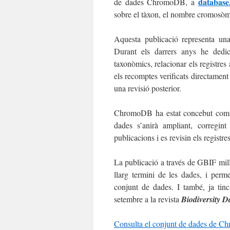
database
de dades ChromoDB, a
sobre el tàxon, el nombre cromosòmic,
Aquesta publicació representa un
Durant els darrers anys he dedic
taxonòmics, relacionar els registres 
els recomptes verificats directament
una revisió posterior.
ChromoDB ha estat concebut com un
dades s’anirà ampliant, corregin
publicacions i es revisin els registres
La publicació a través de GBIF millora
llarg termini de les dades, i perm
conjunt de dades. I també, ja ti
setembre a la revista
Biodiversity D
Consulta el conjunt de dades de 