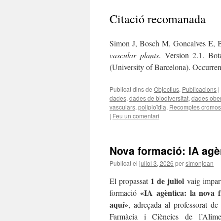
Citació recomanada
Simon J, Bosch M, Goncalves E, 
vascular plants
. Version 2.1. Bo
(University of Barcelona). Occurren
Publicat dins de
Objectius
,
Publicacions
|
dades
,
dades de biodiversitat
,
dades ober
vasculars
,
poliploïdia
,
Recomptes cromos
|
Feu un comentari
Nova formació: IA agèn
Publicat el
juliol 3, 2026
per
simonjoan
1 de juliol
El propassat
vaig impart
«IA agèntica: la nova f
formació
aquí»
, adreçada al professorat de 
Farmàcia i Ciències de l’Alime