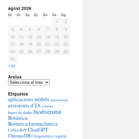
agost 2026
Dl
Dt
Dc
Dj
Dv
Ds
Dg
1
2
3
4
5
6
7
8
9
10
11
12
13
14
15
16
17
18
19
20
21
22
23
24
25
26
27
28
29
30
31
« jul.
Arxius
Arxius
Etiquetes
aplicacions mòbils
Aprenentatge
assistents d’IA
aventura
biodiversitat
bases de dades
Botànica
Botànica farmacèutica
ChatGPT
CeDocBiV
ChromoDB
Citogenètica vegetal