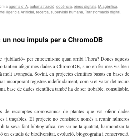
com a
agents d’IA
,
automatització
,
docència
,
eines digitals
,
IA agèntica
,
ntel·ligència Artificial
,
recerca
,
supervisió humana
,
Transformació digital
,
s: un nou impuls per a ChromoDB
«jubilació» per entretenir-me quan arribi l’hora? Doncs aquests
t no tant en afegir més dades a ChromoDB, sinó en fer més visible i
tà molt avançada. Sovint, en projectes científics basats en bases de
ar incorporant registres indefinidament, com si el valor del recurs
a base de dades científica també ha de ser trobable, consultable,
de recomptes cromosòmics de plantes que vol oferir dades
des i traçables. El projecte no consisteix només a reunir números
 la seva font bibliogràfica, revisar-ne la qualitat, harmonitzar la
ció en estudis de biodiversitat, evolució, biogeografia i conservació.