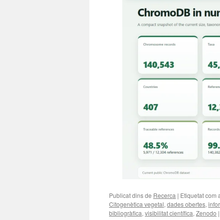
Publicat dins de
Recerca
|
Etiquetat com 
Citogenètica vegetal
,
dades obertes
,
info
bibliogràfica
,
visibilitat científica
,
Zenodo
|