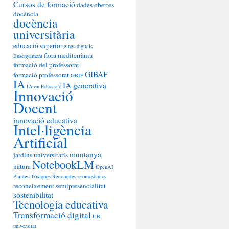
Cursos de formació
dades obertes
docència
docència
universitària
educació superior
eines digitals
flora mediterrània
Ensenyament
formació del professorat
GIBAF
formació professorat
GBIF
IA
IA generativa
IA en Educació
Innovació
Docent
innovació educativa
Intel·ligència
Artificial
muntanya
jardins universitaris
NotebookLM
natura
OpenAI
Plantes Tòxiques
Recomptes cromosòmics
reconeixement
semipresencialitat
sostenibilitat
Tecnologia educativa
Transformació digital
UB
universitat