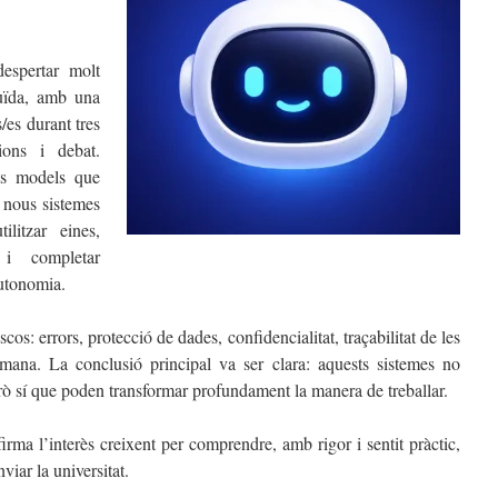
despertar molt
luïda, amb una
/es durant tres
ions i debat.
els models que
 nous sistemes
ilitzar eines,
 i completar
utonomia.
cos: errors, protecció de dades, confidencialitat, traçabilitat de les
umana. La conclusió principal va ser clara: aquests sistemes no
erò sí que poden transformar profundament la manera de treballar.
rma l’interès creixent per comprendre, amb rigor i sentit pràctic,
iar la universitat.