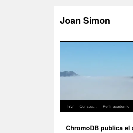
Vés
al
Joan Simon
contingut
Inici
Qui sóc…
Perfil acadèmic
ChromoDB publica el 