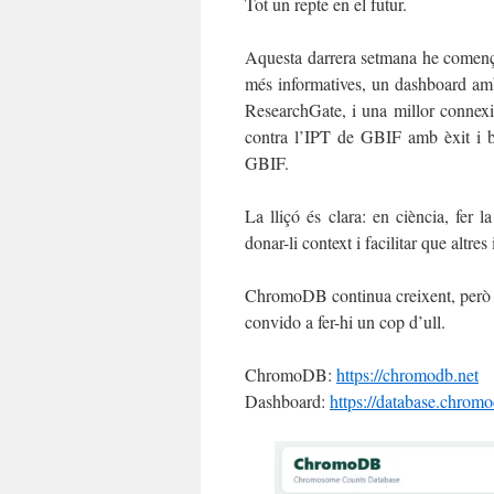
Tot un repte en el futur.
Aquesta darrera setmana he començat
més informatives, un dashboard amb
ResearchGate, i una millor connexi
contra l’IPT de GBIF amb èxit i b
GBIF.
La lliçó és clara: en ciència, fer l
donar-li context i facilitar que altres
ChromoDB continua creixent, però a
convido a fer-hi un cop d’ull.
ChromoDB:
https://chromodb.net
Dashboard:
https://database.chrom