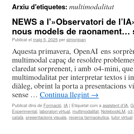
multimodalitat
Arxiu d'etiquetes:
NEWS a l'»Observatori de l’IA» 
nous models de raonament… s
Publicat el
maig 5, 2025
per
simonjoan
Aquesta primavera, OpenAI ens sorprè
multimodal capaç de resoldre problem
claredat sorprenent, i amb o4-mini, que
multimodalitat per interpretar textos i i
diàleg, obrint la porta a presentacions 
sense …
Continua llegint
→
Publicat dins de
Formació
,
IA
|
Etiquetat com a
assistent d’IA
,
G
Experimental
,
laboratori virtual
,
multimodalitat
,
NotebookLM
,
o3
català
,
presentacions visuals
,
recerca farmacèutica
,
tutor virtual