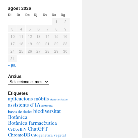
agost 2026
Dl
Dt
Dc
Dj
Dv
Ds
Dg
1
2
3
4
5
6
7
8
9
10
11
12
13
14
15
16
17
18
19
20
21
22
23
24
25
26
27
28
29
30
31
« jul.
Arxius
Arxius
Etiquetes
aplicacions mòbils
Aprenentatge
assistents d’IA
aventura
biodiversitat
bases de dades
Botànica
Botànica farmacèutica
ChatGPT
CeDocBiV
ChromoDB
Citogenètica vegetal