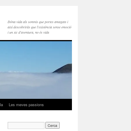
Dóna vida als somnis que portes amagats i
així descobriràs que l'existència sense emoció
i un xic d'aventura, no és vida
la
Les meves passions