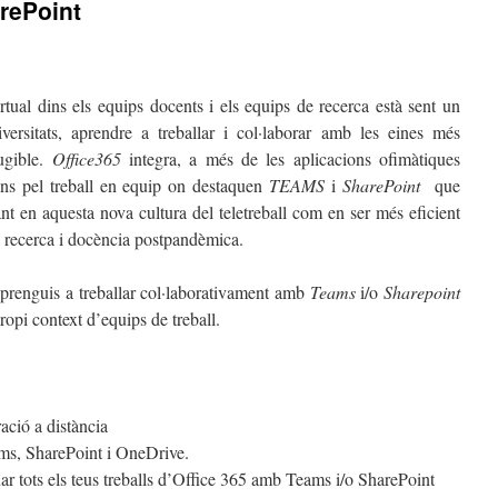
rePoint
rtual dins els equips docents i els equips de recerca està sent un
versitats, aprendre a treballar i col·laborar amb les eines més
ugible.
Office365
integra, a més de les aplicacions ofimàtiques
ions pel treball en equip on destaquen
TEAMS
i
SharePoint
que
nt en aquesta nova cultura del teletreball com en ser més eficient
va recerca i docència postpandèmica.
aprenguis a treballar col·laborativament amb
Teams
i/o
Sharepoint
ropi context d’equips de treball.
ació a distància
ams, SharePoint i OneDrive.
onar tots els teus treballs d’Office 365 amb Teams i/o SharePoint