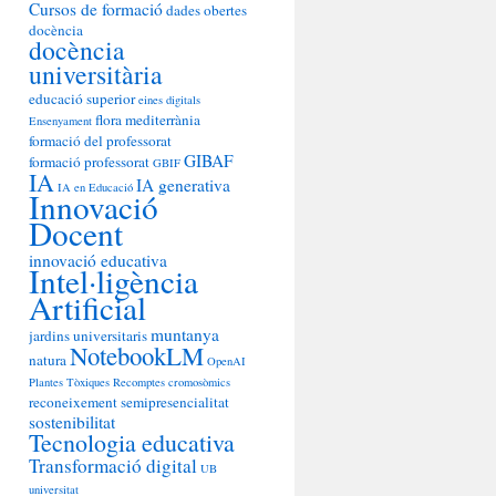
Cursos de formació
dades obertes
docència
docència
universitària
educació superior
eines digitals
flora mediterrània
Ensenyament
formació del professorat
GIBAF
formació professorat
GBIF
IA
IA generativa
IA en Educació
Innovació
Docent
innovació educativa
Intel·ligència
Artificial
muntanya
jardins universitaris
NotebookLM
natura
OpenAI
Plantes Tòxiques
Recomptes cromosòmics
reconeixement
semipresencialitat
sostenibilitat
Tecnologia educativa
Transformació digital
UB
universitat