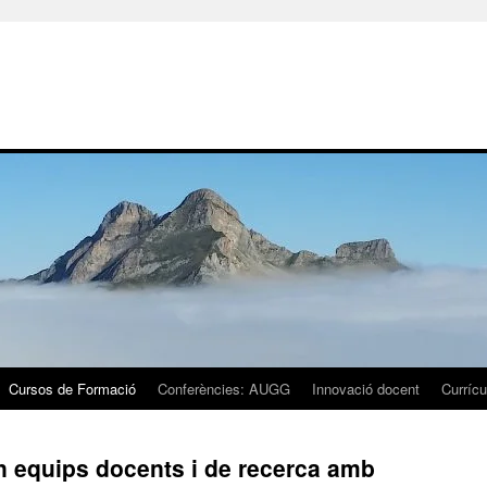
Cursos de Formació
Conferències: AUGG
Innovació docent
Currícu
en equips docents i de recerca amb