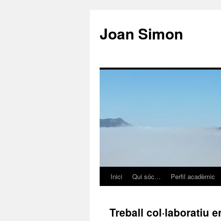
Vés
al
Joan Simon
contingut
Inici
Qui sóc…
Perfil acadèmic
Treball col·laboratiu 