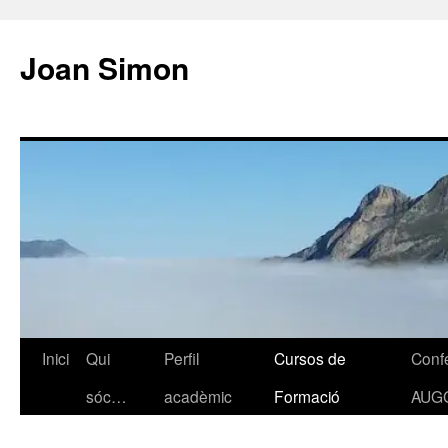
Vés
al
Joan Simon
contingut
Inici
Qui
Perfil
Cursos de
Conf
sóc…
acadèmic
Formació
AUG