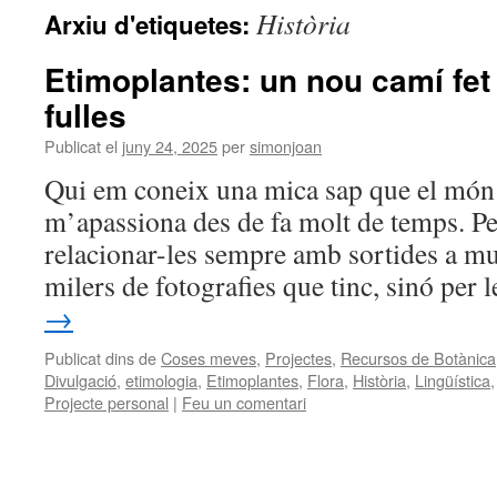
Història
Arxiu d'etiquetes:
Etimoplantes: un nou camí fet 
fulles
Publicat el
juny 24, 2025
per
simonjoan
Qui em coneix una mica sap que el món 
m’apassiona des de fa molt de temps. P
relacionar-les sempre amb sortides a mu
milers de fotografies que tinc, sinó per
→
Publicat dins de
Coses meves
,
Projectes
,
Recursos de Botànica
Divulgació
,
etimologia
,
Etimoplantes
,
Flora
,
Història
,
Lingüística
Projecte personal
|
Feu un comentari