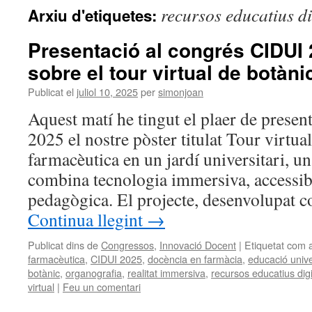
recursos educatius di
Arxiu d'etiquetes:
Presentació al congrés CIDUI 
sobre el tour virtual de botàn
Publicat el
juliol 10, 2025
per
simonjoan
Aquest matí he tingut el plaer de prese
2025 el nostre pòster titulat Tour virtua
farmacèutica en un jardí universitari, u
combina tecnologia immersiva, accessibi
pedagògica. El projecte, desenvolupat
Continua llegint
→
Publicat dins de
Congressos
,
Innovació Docent
|
Etiquetat com 
farmacèutica
,
CIDUI 2025
,
docència en farmàcia
,
educació unive
botànic
,
organografia
,
realitat immersiva
,
recursos educatius digi
virtual
|
Feu un comentari