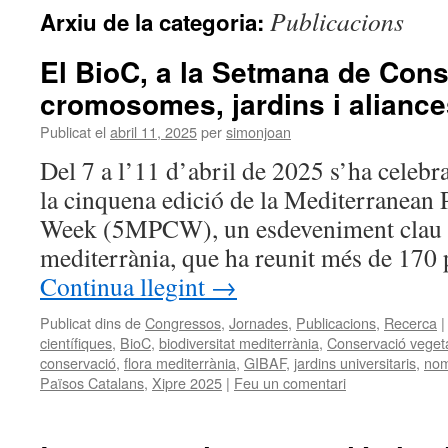
Publicacions
Arxiu de la categoria:
El BioC, a la Setmana de Cons
cromosomes, jardins i aliance
Publicat el
abril 11, 2025
per
simonjoan
Del 7 a l’11 d’abril de 2025 s’ha celebr
la cinquena edició de la Mediterranean 
Week (5MPCW), un esdeveniment clau per
mediterrània, que ha reunit més de 170 
Continua llegint
→
Publicat dins de
Congressos
,
Jornades
,
Publicacions
,
Recerca
|
científiques
,
BioC
,
biodiversitat mediterrània
,
Conservació veget
conservació
,
flora mediterrània
,
GIBAF
,
jardins universitaris
,
nom
Països Catalans
,
Xipre 2025
|
Feu un comentari