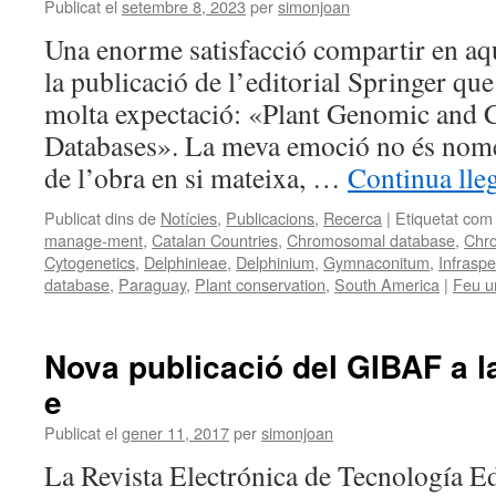
Publicat el
setembre 8, 2023
per
simonjoan
Una enorme satisfacció compartir en aqu
la publicació de l’editorial Springer qu
molta expectació: «Plant Genomic and 
Databases». La meva emoció no és nomé
de l’obra en si mateixa, …
Continua lle
Publicat dins de
Notícies
,
Publicacions
,
Recerca
|
Etiquetat com
manage-ment
,
Catalan Countries
,
Chromosomal database
,
Chr
Cytogenetics
,
Delphinieae
,
Delphinium
,
Gymnaconitum
,
Infraspec
database
,
Paraguay
,
Plant conservation
,
South America
|
Feu u
Nova publicació del GIBAF a la
e
Publicat el
gener 11, 2017
per
simonjoan
La Revista Electrónica de Tecnología E