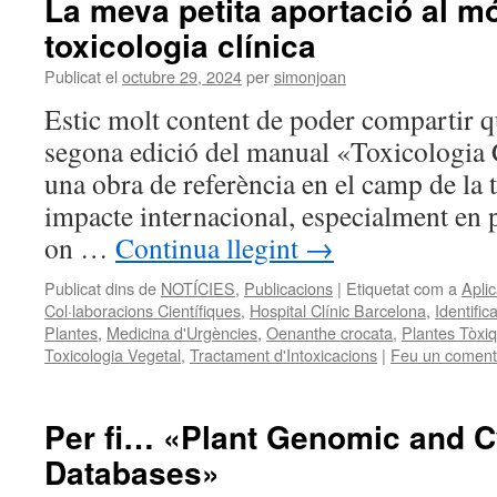
La meva petita aportació al m
toxicologia clínica
Publicat el
octubre 29, 2024
per
simonjoan
Estic molt content de poder compartir qu
segona edició del manual «Toxicologia C
una obra de referència en el camp de la 
impacte internacional, especialment en p
on …
Continua llegint
→
Publicat dins de
NOTÍCIES
,
Publicacions
|
Etiquetat com a
Aplic
Col·laboracions Científiques
,
Hospital Clínic Barcelona
,
Identific
Plantes
,
Medicina d'Urgències
,
Oenanthe crocata
,
Plantes Tòxi
Toxicologia Vegetal
,
Tractament d'Intoxicacions
|
Feu un coment
Per fi… «Plant Genomic and C
Databases»