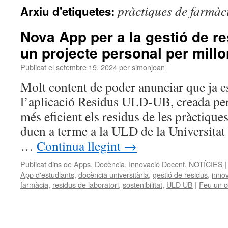
pràctiques de farmàc
Arxiu d'etiquetes:
Nova App per a la gestió de re
un projecte personal per millo
Publicat el
setembre 19, 2024
per
simonjoan
Molt content de poder anunciar que ja e
l’aplicació Residus ULD-UB, creada per
més eficient els residus de les pràctiqu
duen a terme a la ULD de la Universitat
…
Continua llegint
→
Publicat dins de
Apps
,
Docència
,
Innovació Docent
,
NOTÍCIES
|
App d'estudiants
,
docència universitària
,
gestió de residus
,
inno
farmàcia
,
residus de laboratori
,
sostenibilitat
,
ULD UB
|
Feu un c