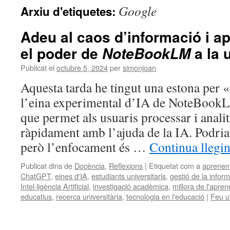
Google
Arxiu d'etiquetes:
Adeu al caos d’informació i a
el poder de
a la 
NoteBookLM
Publicat el
octubre 5, 2024
per
simonjoan
Aquesta tarda he tingut una estona per
l’eina experimental d’IA de NoteBook
que permet als usuaris processar i anali
ràpidament amb l’ajuda de la IA. Podri
però l’enfocament és …
Continua llegi
Publicat dins de
Docència
,
Reflexions
|
Etiquetat com a
aprenent
ChatGPT
,
eines d'IA
,
estudiants universitaris
,
gestió de la infor
Intel·ligència Artificial
,
investigació acadèmica
,
millora de l'apre
educatius
,
recerca universitària
,
tecnologia en l'educació
|
Feu u