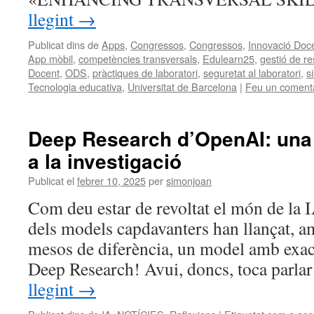
llegint
→
Publicat dins de
Apps
,
Congressos
,
Congressos
,
Innovació Doc
App mòbil
,
competències transversals
,
Edulearn25
,
gestió de re
Docent
,
ODS
,
pràctiques de laboratori
,
seguretat al laboratori
,
s
Tecnologia educativa
,
Universitat de Barcelona
|
Feu un comenta
Deep Research d’OpenAI: una 
a la investigació
Publicat el
febrer 10, 2025
per
simonjoan
Com deu estar de revoltat el món de la 
dels models capdavanters han llançat, 
mesos de diferència, un model amb exa
Deep Research! Avui, doncs, toca parl
llegint
→