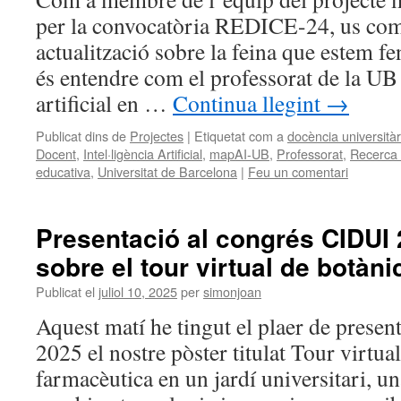
per la convocatòria REDICE-24, us com
actualització sobre la feina que estem fe
és entendre com el professorat de la UB ut
artificial en …
Continua llegint
→
Publicat dins de
Projectes
|
Etiquetat com a
docència universitàr
Docent
,
Intel·ligència Artificial
,
mapAI-UB
,
Professorat
,
Recerca 
educativa
,
Universitat de Barcelona
|
Feu un comentari
Presentació al congrés CIDUI 
sobre el tour virtual de botàn
Publicat el
juliol 10, 2025
per
simonjoan
Aquest matí he tingut el plaer de prese
2025 el nostre pòster titulat Tour virtua
farmacèutica en un jardí universitari, u