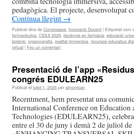
combina tecnologia immersiva, accessibi
pedagògica. El projecte, desenvolupat
Continua llegint
→
Publicat dins de
Congressos
,
Innovació Docent
|
Etiquetat com 
farmacèutica
,
CIDUI 2025
,
docència en farmàcia
,
educació unive
botànic
,
organografia
,
realitat immersiva
,
recursos educatius digi
virtual
|
Feu un comentari
Presentació de l’app «Residu
congrés EDULEARN25
Publicat el
juliol 1, 2025
per
simonjoan
Recentment, hem presentat una comunic
International Conference on Education
Technologies (EDULEARN25), celebrat
entre el 30 de juny i demà 2 de juliol de 
«ENHANCING TRANSVERSAL SKIL