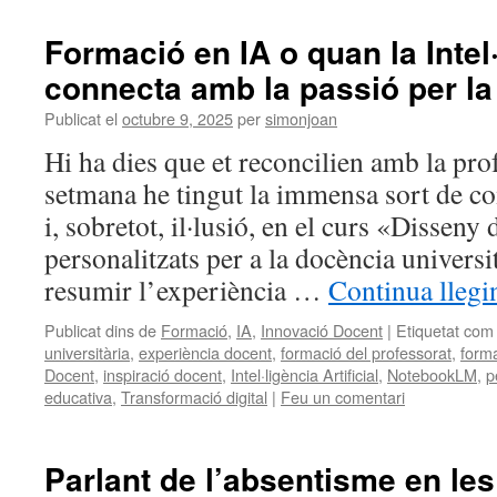
Formació en IA o quan la Intel·
connecta amb la passió per l
Publicat el
octubre 9, 2025
per
simonjoan
Hi ha dies que et reconcilien amb la pro
setmana he tingut la immensa sort de c
i, sobretot, il·lusió, en el curs «Disseny
personalitzats per a la docència universit
resumir l’experiència …
Continua llegi
Publicat dins de
Formació
,
IA
,
Innovació Docent
|
Etiquetat com
universitària
,
experiència docent
,
formació del professorat
,
form
Docent
,
inspiració docent
,
Intel·ligència Artificial
,
NotebookLM
,
p
educativa
,
Transformació digital
|
Feu un comentari
Parlant de l’absentisme en les