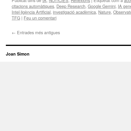
Publicat dins de
IA
,
NOTÍCIES
,
Reflexions
|
Etiquetat com a
acc
citacions automàtiques
,
Deep Research
,
Google Gemini
,
IA gen
Intel·ligència Artificial
,
investigació acadèmica
,
Nature
,
Observato
TFG
|
Feu un comentari
←
Entrades més antigues
Joan Simon