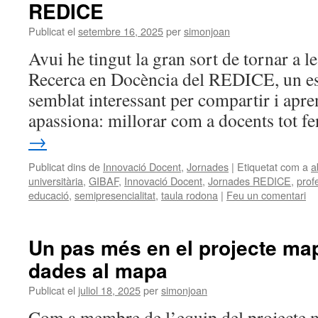
REDICE
Publicat el
setembre 16, 2025
per
simonjoan
Avui he tingut la gran sort de tornar a l
Recerca en Docència del REDICE, un e
semblat interessant per compartir i apre
apassiona: millorar com a docents tot 
→
Publicat dins de
Innovació Docent
,
Jornades
|
Etiquetat com a
a
universitària
,
GIBAF
,
Innovació Docent
,
Jornades REDICE
,
prof
educació
,
semipresencialitat
,
taula rodona
|
Feu un comentari
Un pas més en el projecte ma
dades al mapa
Publicat el
juliol 18, 2025
per
simonjoan
Com a membre de l’equip del projecte