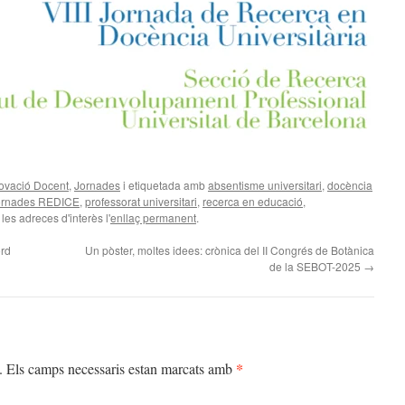
ovació Docent
,
Jornades
i etiquetada amb
absentisme universitari
,
docència
ornades REDICE
,
professorat universitari
,
recerca en educació
,
 les adreces d'interès l'
enllaç permanent
.
ord
Un pòster, moltes idees: crònica del II Congrés de Botànica
de la SEBOT-2025
→
*
.
Els camps necessaris estan marcats amb