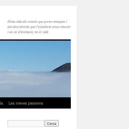
Dóna vida als somnis que portes amagats i
així descobriràs que l'existència sense emoció
i un xic d'aventura, no és vida
la
Les meves passions