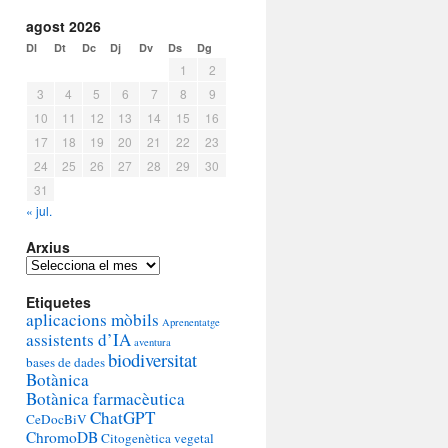
agost 2026
Dl
Dt
Dc
Dj
Dv
Ds
Dg
1
2
3
4
5
6
7
8
9
10
11
12
13
14
15
16
17
18
19
20
21
22
23
24
25
26
27
28
29
30
31
« jul.
Arxius
Arxius
Etiquetes
aplicacions mòbils
Aprenentatge
assistents d’IA
aventura
biodiversitat
bases de dades
Botànica
Botànica farmacèutica
ChatGPT
CeDocBiV
ChromoDB
Citogenètica vegetal