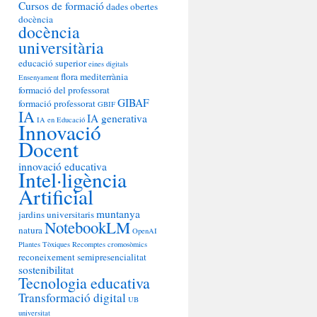
Cursos de formació
dades obertes
docència
docència
universitària
educació superior
eines digitals
flora mediterrània
Ensenyament
formació del professorat
GIBAF
formació professorat
GBIF
IA
IA generativa
IA en Educació
Innovació
Docent
innovació educativa
Intel·ligència
Artificial
muntanya
jardins universitaris
NotebookLM
natura
OpenAI
Plantes Tòxiques
Recomptes cromosòmics
reconeixement
semipresencialitat
sostenibilitat
Tecnologia educativa
Transformació digital
UB
universitat