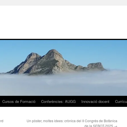
Cursos de Formació
Conferències: AUGG
Innovació docent
Currícu
ord
Un pòster, moltes idees: crònica del II Congrés de Botànica
de la SEBOT-2025
→