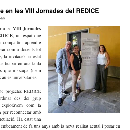
me en les VIII Jornades del REDICE
oan
VIII
Jornades
ar a les
REDICE
, un espai que
r compartir i aprendre
orar com a docents tot
 la invitació ha estat
articipar en una taula
ys que m’ocupa (i em
 aules universitàries.
inc projectes REDICE
rdinar des del grup
 exploràvem com la
ia per reconnectar amb
inculació. Ha estat una
l’enfocament de fa uns anys amb la nova realitat actual i posar en