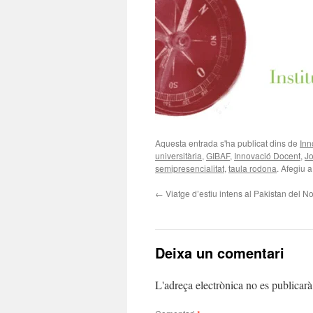
Aquesta entrada s'ha publicat dins de
Inn
universitària
,
GIBAF
,
Innovació Docent
,
J
semipresencialitat
,
taula rodona
. Afegiu a
←
Viatge d’estiu intens al Pakistan del N
Deixa un comentari
L'adreça electrònica no es publicarà