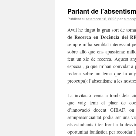
Parlant de l’absentis
Publicat el
setembre 16, 2025
per
simonj
Avui he tingut la gran sort de torn
de Recerca en Docència del 
sempre m’ha semblat interessant pe
sobre allò que ens apassiona: mill
fent un xic de recerca. Aquest any,
especial, ja que m’han convidat a p
rodona sobre un tema que fa an
preocupa): l’absentisme a les nostres
La invitació venia a tomb dels c
que vaig tenir el plaer de coo
d’innovació docent GIBAF, on
semipresencialitat podia ser una v
els estudiants i fer front a la desv
oportunitat fantàstica per recordar 