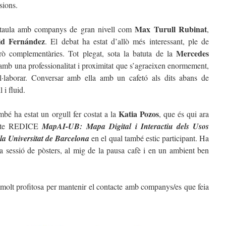
sions.
Max Turull Rubinat
a taula amb companys de gran nivell com
,
d Fernández
. El debat ha estat d’allò més interessant, ple de
Mercedes
erò complementàries. Tot plegat, sota la batuta de la
 amb una professionalitat i proximitat que s’agraeixen enormement,
·laborar. Conversar amb ella amb un cafetó als dits abans de
 i fluid.
Katia Pozos
mbé ha estat un orgull fer costat a la
, que és qui ara
jecte REDICE
MapAI-UB:
Mapa Digital i Interactiu dels Usos
la Universitat de Barcelona
en el qual també estic participant. Ha
 la sessió de pòsters, al mig de la pausa cafè i en un ambient ben
i molt profitosa per mantenir el contacte amb companys/es que feia