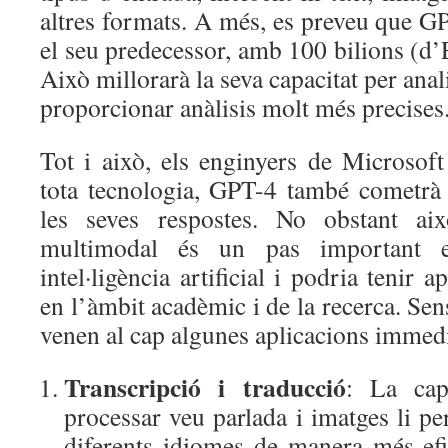
altres formats. A més, es preveu que G
el seu predecessor, amb 100 bilions (d
Això millorarà la seva capacitat per ana
proporcionar anàlisis molt més precises
Tot i això, els enginyers de Microsof
tota tecnologia, GPT-4 també cometrà e
les seves respostes. No obstant aix
multimodal és un pas important 
intel·ligència artificial i podria tenir a
en l’àmbit acadèmic i de la recerca. Se
venen al cap algunes aplicacions immedi
Transcripció i traducció
: La cap
processar veu parlada i imatges li pe
diferents idiomes de manera més efi