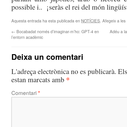
possible i.. ¡seràs el rei del món lingüís
Aquesta entrada ha esta publicada en
NOTÍCIES
. Afegeix a les 
←
Bocabadat només d’imaginar-m’ho: GPT-4 en
Adéu a la
l’entorn acadèmic
Deixa un comentari
L'adreça electrònica no es publicarà.
El
*
estan marcats amb
Comentari
*