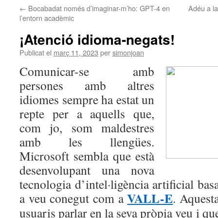
←
Bocabadat només d’imaginar-m’ho: GPT-4 en
Adéu a la
l’entorn acadèmic
¡Atenció idioma-negats!
Publicat el
març 11, 2023
per
simonjoan
Comunicar-se amb
persones amb altres
idiomes sempre ha estat un
repte per a aquells que,
com jo, som maldestres
amb les llengües.
Microsoft sembla que està
desenvolupant una nova
tecnologia d’intel·ligència artificial ba
VALL-E
a veu conegut com a
. Aquest
usuaris parlar en la seva pròpia veu i qu