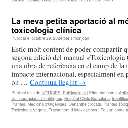
La meva petita aportació al m
toxicologia clínica
Publicat el
octubre 29, 2024
per
simonjoan
Estic molt content de poder compartir qu
segona edició del manual «Toxicologia C
una obra de referència en el camp de la 
impacte internacional, especialment en p
on …
Continua llegint
→
Publicat dins de
NOTÍCIES
,
Publicacions
|
Etiquetat com a
Aplic
Col·laboracions Científiques
,
Hospital Clínic Barcelona
,
Identific
Plantes
,
Medicina d'Urgències
,
Oenanthe crocata
,
Plantes Tòxi
Toxicologia Vegetal
,
Tractament d'Intoxicacions
|
Feu un coment