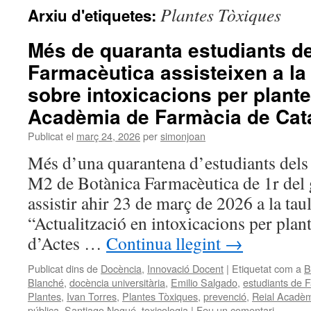
Plantes Tòxiques
Arxiu d'etiquetes:
Més de quaranta estudiants d
Farmacèutica assisteixen a la
sobre intoxicacions per plante
Acadèmia de Farmàcia de Cat
Publicat el
març 24, 2026
per
simonjoan
Més d’una quarantena d’estudiants dels
M2 de Botànica Farmacèutica de 1r del
assistir ahir 23 de març de 2026 a la ta
“Actualització en intoxicacions per plant
d’Actes …
Continua llegint
→
Publicat dins de
Docència
,
Innovació Docent
|
Etiquetat com a
B
Blanché
,
docència universitària
,
Emilio Salgado
,
estudiants de 
Plantes
,
Ivan Torres
,
Plantes Tòxiques
,
prevenció
,
Reial Acadèm
pública
,
Santiago Nogué
,
toxicologia
|
Feu un comentari