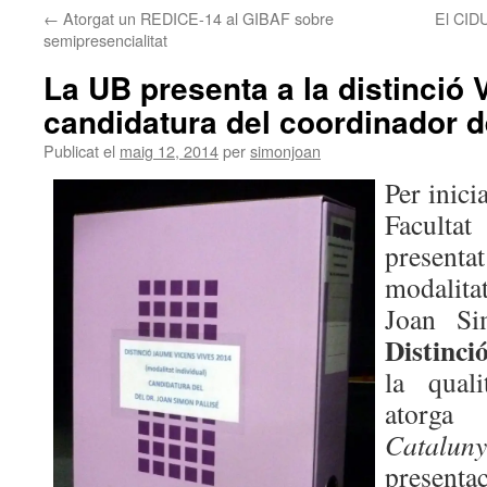
←
Atorgat un REDICE-14 al GIBAF sobre
El CIDU
semipresencialitat
La UB presenta a la distinció 
candidatura del coordinador 
Publicat el
maig 12, 2014
per
simonjoan
Per inici
Facult
presenta
modalita
Joan Si
Distinci
la quali
atorg
Catalun
presentac