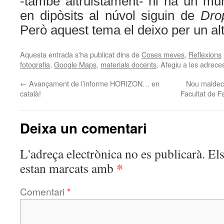
-també altruistament- hi ha un mun
en dipòsits al núvol siguin de
Dro
Però aquest tema el deixo per un alt
Aquesta entrada s'ha publicat dins de
Coses meves
,
Reflexions
fotografia
,
Google Maps
,
materials docents
. Afegiu a les adreces
←
Avançament de l’informe HORIZON… en
Nou maldec
català!
Facultat de F
Deixa un comentari
L'adreça electrònica no es publicarà.
El
*
estan marcats amb
Comentari
*