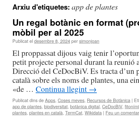
app de plantes
Arxiu d'etiquetes:
Un regal botànic en format (pr
mòbil per al 2025
Publicat el
desembre 8, 2024
per
simonjoan
El proppassat dijous vaig tenir l’oportun
petit projecte personal durant la reunió 
Direcció del CeDocBiV. Es tracta d’un 
català sobre els noms de plantes, una e
«de …
Continua llegint
→
Publicat dins de
Apps
,
Coses meves
,
Recursos de Botànica
|
Et
app de plantes
,
biodiversitat
,
botànica digital
,
CeDocBiV
,
fitoním
plantes
,
plantes en català
,
TermCat
,
Wikidata
|
Feu un comentar