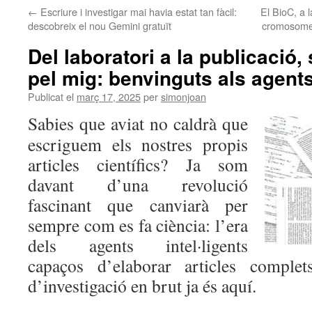
←
Escriure i investigar mai havia estat tan fàcil:
El BioC, a 
descobreix el nou Gemini gratuït
cromosomes
Del laboratori a la publicaci
pel mig: benvinguts als agents
Publicat el
març 17, 2025
per
simonjoan
Sabies que aviat no caldrà que
escriguem els nostres propis
articles científics? Ja som
davant d’una revolució
fascinant que canviarà per
sempre com es fa ciència: l’era
dels agents intel·ligents
capaços d’elaborar articles comple
d’investigació en brut ja és aquí.