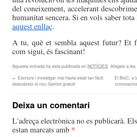
del coneixement, accelerant descobrime
humanitat sencera. Si en vols saber tota
aquest enllaç
.
A tu, què et sembla aquest futur? Et f
com sigui, és fascinant!
Aquesta entrada ha esta publicada en
NOTÍCIES
. Afegeix a les 
←
Escriure i investigar mai havia estat tan fàcil:
El BioC, a 
descobreix el nou Gemini gratuït
cromosomes
Deixa un comentari
L'adreça electrònica no es publicarà.
El
*
estan marcats amb