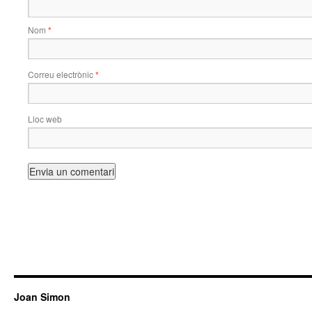
Nom
*
Correu electrònic
*
Lloc web
Joan Simon