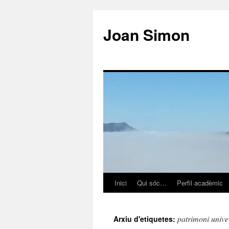
Vés
al
Joan Simon
contingut
Inici
Qui sóc…
Perfil acadèmic
patrimoni univer
Arxiu d'etiquetes: