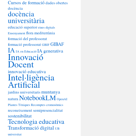
Cursos de formació
dades obertes
docència
docència
universitària
educació superior
eines digitals
flora mediterrània
Ensenyament
formació del professorat
GIBAF
formació professorat
GBIF
IA
IA generativa
IA en Educació
Innovació
Docent
innovació educativa
Intel·ligència
Artificial
muntanya
jardins universitaris
NotebookLM
natura
OpenAI
Plantes Tòxiques
Recomptes cromosòmics
reconeixement
semipresencialitat
sostenibilitat
Tecnologia educativa
Transformació digital
UB
universitat