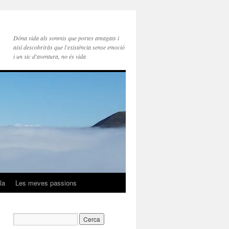
Dóna vida als somnis que portes amagats i
així descobriràs que l'existència sense emoció
i un xic d'aventura, no és vida
la
Les meves passions