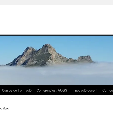
Cursos de Formació
Conferències: AUGG
Innovació docent
Currícu
sitari