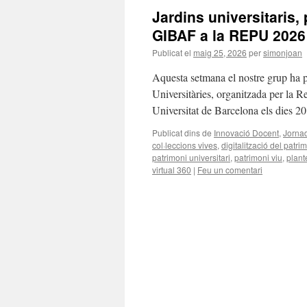
Jardins universitaris, 
GIBAF a la REPU 2026
Publicat el
maig 25, 2026
per
simonjoan
Aquesta setmana el nostre grup ha p
Universitàries, organitzada per la R
Universitat de Barcelona els dies 
Publicat dins de
Innovació Docent
,
Jorna
col·leccions vives
,
digitalització del patri
patrimoni universitari
,
patrimoni viu
,
plant
virtual 360
|
Feu un comentari