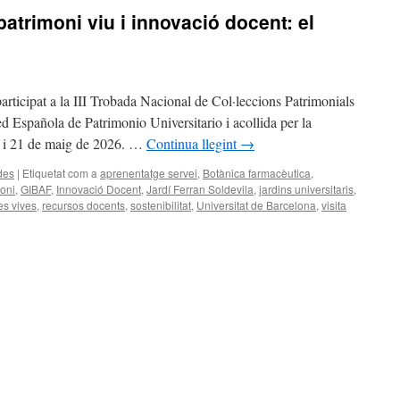
patrimoni viu i innovació docent: el
articipat a la III Trobada Nacional de Col·leccions Patrimonials
ed Española de Patrimonio Universitario i acollida per la
20 i 21 de maig de 2026. …
Continua llegint
→
des
|
Etiquetat com a
aprenentatge servei
,
Botànica farmacèutica
,
moni
,
GIBAF
,
Innovació Docent
,
Jardí Ferran Soldevila
,
jardins universitaris
,
es vives
,
recursos docents
,
sostenibilitat
,
Universitat de Barcelona
,
visita