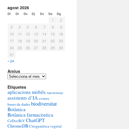
agost 2026
Dl
Dt
Dc
Dj
Dv
Ds
Dg
1
2
3
4
5
6
7
8
9
10
11
12
13
14
15
16
17
18
19
20
21
22
23
24
25
26
27
28
29
30
31
« jul.
Arxius
Arxius
Etiquetes
aplicacions mòbils
Aprenentatge
assistents d’IA
aventura
biodiversitat
bases de dades
Botànica
Botànica farmacèutica
ChatGPT
CeDocBiV
ChromoDB
Citogenètica vegetal