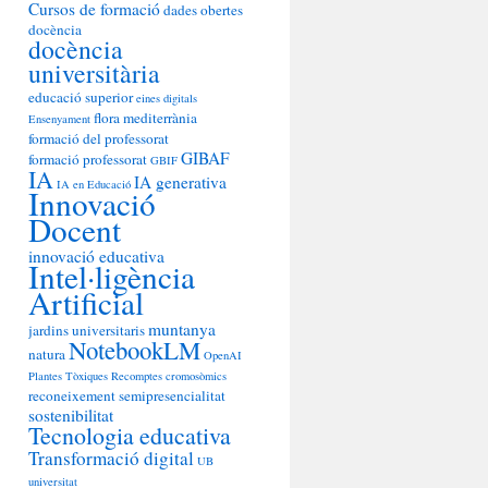
Cursos de formació
dades obertes
docència
docència
universitària
educació superior
eines digitals
flora mediterrània
Ensenyament
formació del professorat
GIBAF
formació professorat
GBIF
IA
IA generativa
IA en Educació
Innovació
Docent
innovació educativa
Intel·ligència
Artificial
muntanya
jardins universitaris
NotebookLM
natura
OpenAI
Plantes Tòxiques
Recomptes cromosòmics
reconeixement
semipresencialitat
sostenibilitat
Tecnologia educativa
Transformació digital
UB
universitat