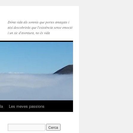
Dóna vida als somnis que portes amagats i
així descobriràs que l'existència sense emoció
i un xic d'aventura, no és vida
la
Les meves passions