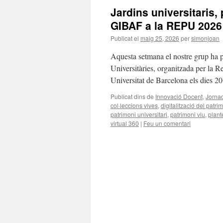
Jardins universitaris, 
GIBAF a la REPU 2026
Publicat el
maig 25, 2026
per
simonjoan
Aquesta setmana el nostre grup ha p
Universitàries, organitzada per la R
Universitat de Barcelona els dies 
Publicat dins de
Innovació Docent
,
Jorna
col·leccions vives
,
digitalització del patri
patrimoni universitari
,
patrimoni viu
,
plant
virtual 360
|
Feu un comentari