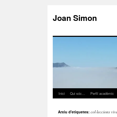
Vés
al
Joan Simon
contingut
Inici
Qui sóc…
Perfil acadèmic
col·leccions viv
Arxiu d'etiquetes: