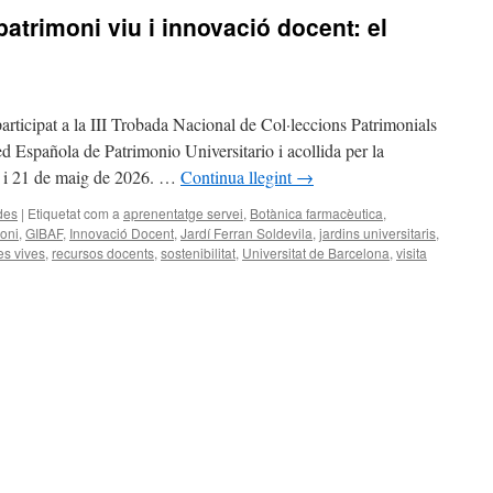
patrimoni viu i innovació docent: el
articipat a la III Trobada Nacional de Col·leccions Patrimonials
ed Española de Patrimonio Universitario i acollida per la
20 i 21 de maig de 2026. …
Continua llegint
→
des
|
Etiquetat com a
aprenentatge servei
,
Botànica farmacèutica
,
moni
,
GIBAF
,
Innovació Docent
,
Jardí Ferran Soldevila
,
jardins universitaris
,
es vives
,
recursos docents
,
sostenibilitat
,
Universitat de Barcelona
,
visita