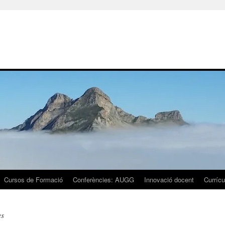
Cursos de Formació
Conferències: AUGG
Innovació docent
Currícu
es