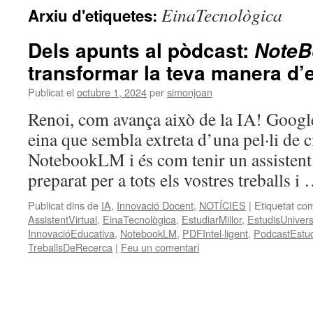
EinaTecnològica
Arxiu d'etiquetes:
Dels apunts al pòdcast:
Note
transformar la teva manera d’
Publicat el
octubre 1, 2024
per
simonjoan
Renoi, com avança això de la IA! Googl
eina que sembla extreta d’una pel·li de c
NotebookLM i és com tenir un assistent
preparat per a tots els vostres treballs i
Publicat dins de
IA
,
Innovació Docent
,
NOTÍCIES
|
Etiquetat co
AssistentVirtual
,
EinaTecnològica
,
EstudiarMillor
,
EstudisUniversi
InnovacióEducativa
,
NotebookLM
,
PDFIntel·ligent
,
PodcastEstud
TreballsDeRecerca
|
Feu un comentari