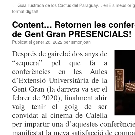
←
Guia ilustrada de los Cactus del Paraguay… en
Els meus oríg
format digital!
Content… Retornen les confer
de Gent Gran PRESENCIALS!
Publicat el
gener 20, 2022
per
simonjoan
Després de gairebé dos anys de
“sequera” pel que fa a
conferències en les Aules
d’Extensió Universitària de la
Gent Gran (la darrera va ser el
febrer de 2020), finalment ahir
vaig tenir el goig de ser
convidat al cinema de Calella
per impartir una d’aquestes conferèncie
manifestat la meva satisfacció de comp