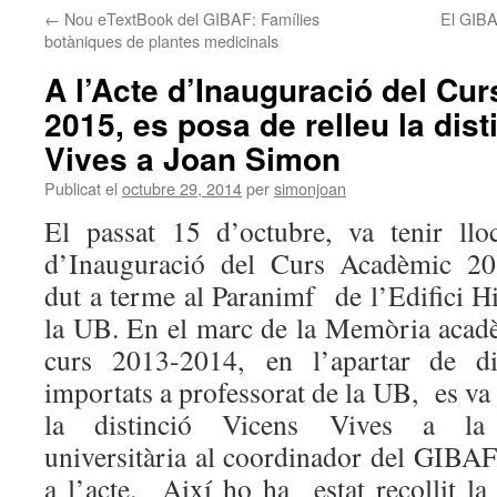
←
Nou eTextBook del GIBAF: Famílies
El GIBA
botàniques de plantes medicinals
A l’Acte d’Inauguració del Cu
2015, es posa de relleu la dis
Vives a Joan Simon
Publicat el
octubre 29, 2014
per
simonjoan
El passat 15 d’octubre, va tenir ll
d’Inauguració del Curs Acadèmic 20
dut a terme al Paranimf de l’Edifici Hi
la UB. En el marc de la Memòria acad
curs 2013-2014, en l’apartar de dis
importats a professorat de la UB, es va
la distinció Vicens Vives a la 
universitària al coordinador del GIBA
a l’acte. Així ho ha estat recollit l