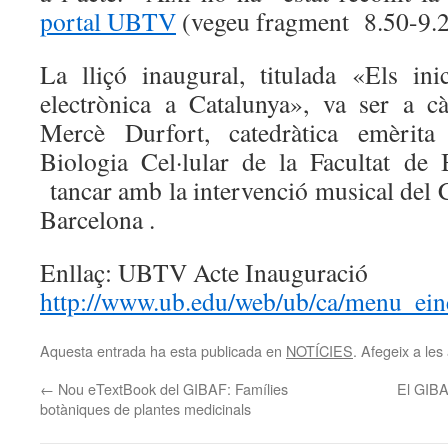
portal UBTV
(vegeu fragment 8.50-9.2
La lliçó inaugural, titulada «Els in
electrònica a Catalunya», va ser a c
Mercè Durfort, catedràtica emèrit
Biologia Cel·lular de la Facultat de 
tancar amb la intervenció musical del C
Barcelona .
Enllaç: UBTV Acte Inauguració
http://www.ub.edu/web/ub/ca/menu_ein
Aquesta entrada ha esta publicada en
NOTÍCIES
. Afegeix a les 
←
Nou eTextBook del GIBAF: Famílies
El GIBA
botàniques de plantes medicinals