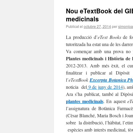
Nou eTextBook del GI
medicinals
Publicat el
octubre 27, 2014
per
simonjo
La producció d’
eText Books
de for
tutoritzada ha estat una de les darre
Va començar amb una prova no p
Plantes medicinals i Història de
2012-2013. Amb més èxit, el cu
finalitzar i publicar al Dipòsi
l’
eTextBook
Excerpta Botanica Ph
noticia del
9 de juny de 2014
), am
Ara s’ha publicat, també al Dipòs
plantes medicinals
. En aquest
eTe
l’assignatura de Botànica Farmacè
(Cèsar Blanché, Maria Bosch i Joan 
sobre la distribució, l’hàbitat, l’et
espècies amb interès medicinal, tòxi