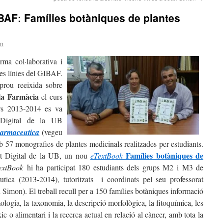
BAF: Famílies botàniques de plantes
an
ma col·laborativa i
res línies del GIBAF.
rou reeixida sobre
 la Farmàcia
el curs
rs 2013-2014 es va
t Digital de la UB
armaceutica
(vegeu
b 57 monografies de plantes medicinals realitzades per estudiants.
Famílies botàniques de
it Digital de la UB, un nou
eTextBook
xtBook
hi ha participat 180 estudiants dels grups M2 i M3 de
utica (2013-2014), tutoritzats i coordinats pel seu professorat
Simon). El treball recull per a 150 famílies botàniques informació
imologia, la taxonomia, la descripció morfològica, la fitoquímica, les
c o alimentari i la recerca actual en relació al càncer, amb tota la