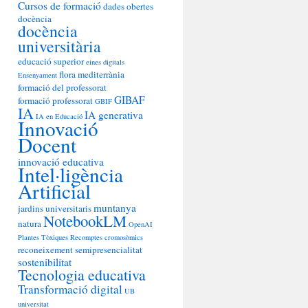
Cursos de formació
dades obertes
docència
docència
universitària
educació superior
eines digitals
flora mediterrània
Ensenyament
formació del professorat
GIBAF
formació professorat
GBIF
IA
IA generativa
IA en Educació
Innovació
Docent
innovació educativa
Intel·ligència
Artificial
muntanya
jardins universitaris
NotebookLM
natura
OpenAI
Plantes Tòxiques
Recomptes cromosòmics
reconeixement
semipresencialitat
sostenibilitat
Tecnologia educativa
Transformació digital
UB
universitat