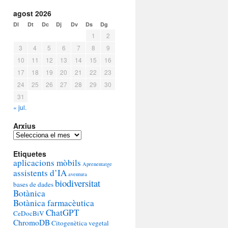
agost 2026
Dl
Dt
Dc
Dj
Dv
Ds
Dg
1
2
3
4
5
6
7
8
9
10
11
12
13
14
15
16
17
18
19
20
21
22
23
24
25
26
27
28
29
30
31
« jul.
Arxius
Arxius
Etiquetes
aplicacions mòbils
Aprenentatge
assistents d’IA
aventura
biodiversitat
bases de dades
Botànica
Botànica farmacèutica
ChatGPT
CeDocBiV
ChromoDB
Citogenètica vegetal