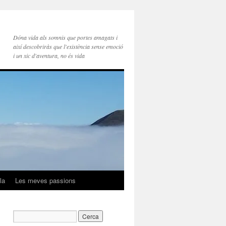
Dóna vida als somnis que portes amagats i
així descobriràs que l'existència sense emoció
i un xic d'aventura, no és vida
la
Les meves passions