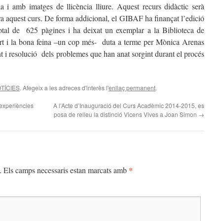
 i amb imatges de llicència lliure. Aquest recurs didàctic serà
ura aquest curs. De forma addicional, el GIBAF ha finançat l’edició
tal de 625 pàgines i ha deixat un exemplar a la Biblioteca de
t i la bona feina –un cop més- duta a terme per Mònica Arenas
 i resolució dels problemes que han anat sorgint durant el procés
TÍCIES
. Afegeix a les adreces d'interès l'
enllaç permanent
.
 experiències
A l’Acte d’Inauguració del Curs Acadèmic 2014-2015, es
posa de relleu la distinció Vicens Vives a Joan Simon
→
*
.
Els camps necessaris estan marcats amb