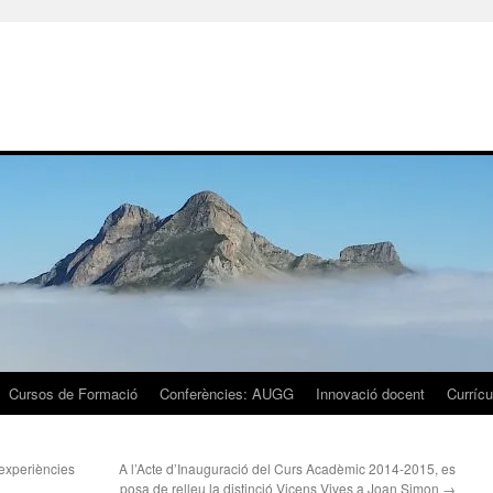
Cursos de Formació
Conferències: AUGG
Innovació docent
Currícu
 experiències
A l’Acte d’Inauguració del Curs Acadèmic 2014-2015, es
posa de relleu la distinció Vicens Vives a Joan Simon
→