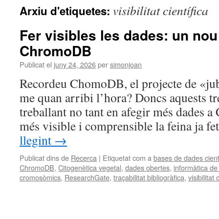
visibilitat científica
Arxiu d'etiquetes:
Fer visibles les dades: un nou
ChromoDB
Publicat el
juny 24, 2026
per
simonjoan
Recordeu ChomoDB, el projecte de «jubi
me quan arribi l’hora? Doncs aquests tre
treballant no tant en afegir més dades 
més visible i comprensible la feina ja f
llegint
→
Publicat dins de
Recerca
|
Etiquetat com a
bases de dades cient
ChromoDB
,
Citogenètica vegetal
,
dades obertes
,
informàtica de 
cromosòmics
,
ResearchGate
,
traçabilitat bibliogràfica
,
visibilitat 