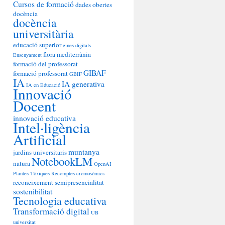
Cursos de formació
dades obertes
docència
docència
universitària
educació superior
eines digitals
flora mediterrània
Ensenyament
formació del professorat
GIBAF
formació professorat
GBIF
IA
IA generativa
IA en Educació
Innovació
Docent
innovació educativa
Intel·ligència
Artificial
muntanya
jardins universitaris
NotebookLM
natura
OpenAI
Plantes Tòxiques
Recomptes cromosòmics
reconeixement
semipresencialitat
sostenibilitat
Tecnologia educativa
Transformació digital
UB
universitat