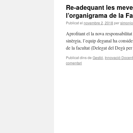
Re-adequant les meves
l’organigrama de la Fa
Publicat el
novembre 2, 2018
per
simonj
Aprofitant el la nova responsabilita
sinèrgia, l’equip deganal ha consid
de la facultat (Delegat del Degà pe
Publicat dins de
Gestió
,
Innovació Docent
comentari