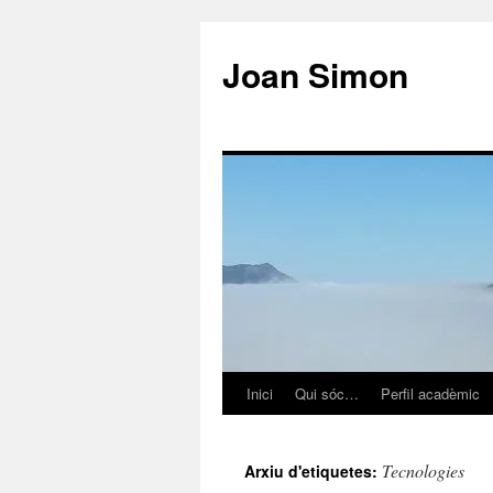
Vés
al
Joan Simon
contingut
Inici
Qui sóc…
Perfil acadèmic
Tecnologies
Arxiu d'etiquetes: