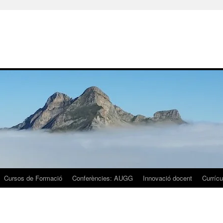
Cursos de Formació
Conferències: AUGG
Innovació docent
Currícu