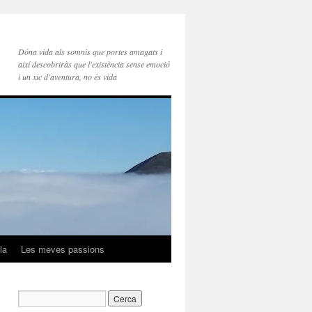
Dóna vida als somnis que portes amagats i
així descobriràs que l'existència sense emoció
i un xic d'aventura, no és vida
la
Les meves passions