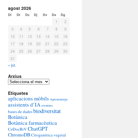
agost 2026
Dl
Dt
Dc
Dj
Dv
Ds
Dg
1
2
3
4
5
6
7
8
9
10
11
12
13
14
15
16
17
18
19
20
21
22
23
24
25
26
27
28
29
30
31
« jul.
Arxius
Arxius
Etiquetes
aplicacions mòbils
Aprenentatge
assistents d’IA
aventura
biodiversitat
bases de dades
Botànica
Botànica farmacèutica
ChatGPT
CeDocBiV
ChromoDB
Citogenètica vegetal