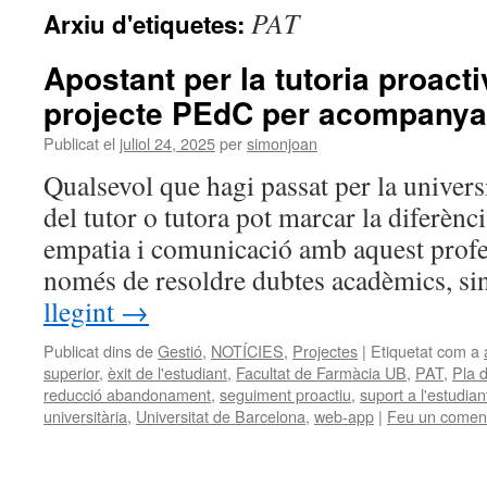
PAT
Arxiu d'etiquetes:
Apostant per la tutoria proacti
projecte PEdC per acompanyar
Publicat el
juliol 24, 2025
per
simonjoan
Qualsevol que hagi passat per la universi
del tutor o tutora pot marcar la diferènci
empatia i comunicació amb aquest profes
només de resoldre dubtes acadèmics, si
llegint
→
Publicat dins de
Gestió
,
NOTÍCIES
,
Projectes
|
Etiquetat com a
superior
,
èxit de l'estudiant
,
Facultat de Farmàcia UB
,
PAT
,
Pla d
reducció abandonament
,
seguiment proactiu
,
suport a l'estudian
universitària
,
Universitat de Barcelona
,
web-app
|
Feu un coment