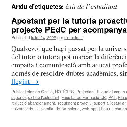
èxit de l’estudiant
Arxiu d'etiquetes:
Apostant per la tutoria proacti
projecte PEdC per acompanyar
Publicat el
juliol 24, 2025
per
simonjoan
Qualsevol que hagi passat per la universi
del tutor o tutora pot marcar la diferènci
empatia i comunicació amb aquest profes
només de resoldre dubtes acadèmics, si
llegint
→
Publicat dins de
Gestió
,
NOTÍCIES
,
Projectes
|
Etiquetat com a
superior
,
èxit de l'estudiant
,
Facultat de Farmàcia UB
,
PAT
,
Pla d
reducció abandonament
,
seguiment proactiu
,
suport a l'estudian
universitària
,
Universitat de Barcelona
,
web-app
|
Feu un coment