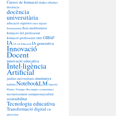
Cursos de formació
dades obertes
docència
docència
universitària
educació superior
eines digitals
flora mediterrània
Ensenyament
formació del professorat
GIBAF
formació professorat
GBIF
IA
IA generativa
IA en Educació
Innovació
Docent
innovació educativa
Intel·ligència
Artificial
muntanya
jardins universitaris
NotebookLM
natura
OpenAI
Plantes Tòxiques
Recomptes cromosòmics
reconeixement
semipresencialitat
sostenibilitat
Tecnologia educativa
Transformació digital
UB
universitat