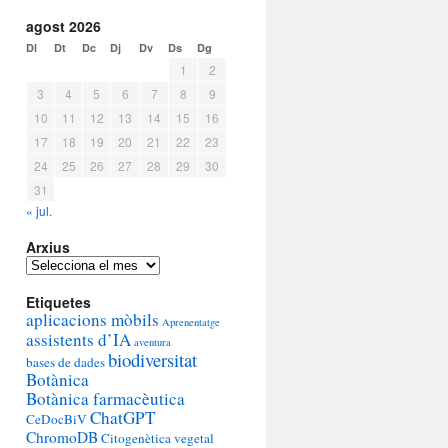
agost 2026
Dl
Dt
Dc
Dj
Dv
Ds
Dg
1
2
3
4
5
6
7
8
9
10
11
12
13
14
15
16
17
18
19
20
21
22
23
24
25
26
27
28
29
30
31
« jul.
Arxius
Arxius
Etiquetes
aplicacions mòbils
Aprenentatge
assistents d’IA
aventura
biodiversitat
bases de dades
Botànica
Botànica farmacèutica
ChatGPT
CeDocBiV
ChromoDB
Citogenètica vegetal