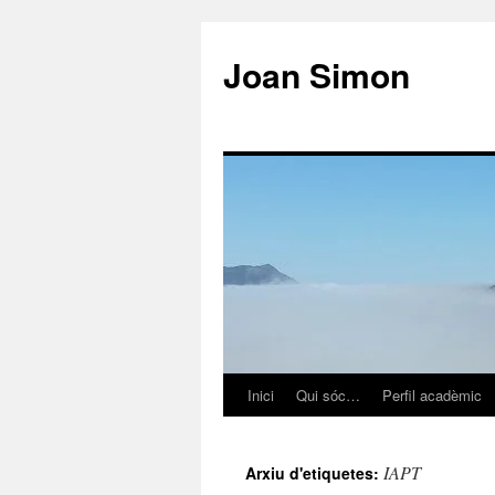
Vés
al
Joan Simon
contingut
Inici
Qui sóc…
Perfil acadèmic
IAPT
Arxiu d'etiquetes: