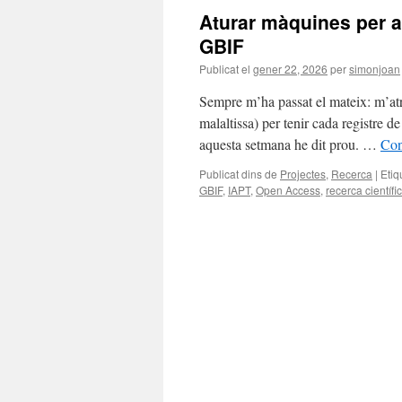
Aturar màquines per 
GBIF
Publicat el
gener 22, 2026
per
simonjoan
Sempre m’ha passat el mateix: m’atra
malaltissa) per tenir cada registre
aquesta setmana he dit prou. …
Con
Publicat dins de
Projectes
,
Recerca
|
Etiq
GBIF
,
IAPT
,
Open Access
,
recerca científi