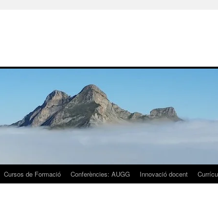
Cursos de Formació
Conferències: AUGG
Innovació docent
Currícu