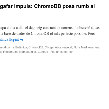
agafar impuls: ChromoDB posa rumb al
pa el dia a dia, el degoteig constant de correus i l’obsessió (quasi
 de la base de dades de ChromoDB el més perfecte possible. Però
tinua llegint
→
uetat com a
Botànica
,
ChromoDB
,
Citogenètica vegetal
,
Flora Mediterranea
,
ca
,
Recomptes cromosòmics
,
Zenodo
|
Feu un comentari