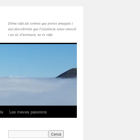
Dóna vida als somnis que portes amagats i
així descobriràs que l'existència sense emoció
i un xic d'aventura, no és vida
la
Les meves passions