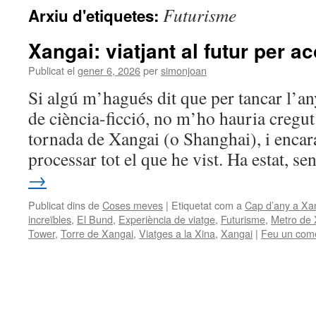
Futurisme
Arxiu d'etiquetes:
Xangai: viatjant al futur per a
Publicat el
gener 6, 2026
per
simonjoan
Si algú m’hagués dit que per tancar l’an
de ciència-ficció, no m’ho hauria cregut.
tornada de Xangai (o Shanghai), i encara
processar tot el que he vist. Ha estat, 
→
Publicat dins de
Coses meves
|
Etiquetat com a
Cap d’any a Xa
increïbles
,
El Bund
,
Experiència de viatge
,
Futurisme
,
Metro de 
Tower
,
Torre de Xangai
,
Viatges a la Xina
,
Xangai
|
Feu un come