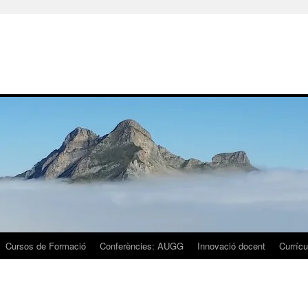
Cursos de Formació
Conferències: AUGG
Innovació docent
Currícu