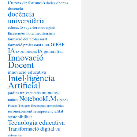
Cursos de formació
dades obertes
docència
docència
universitària
educació superior
eines digitals
flora mediterrània
Ensenyament
formació del professorat
GIBAF
formació professorat
GBIF
IA
IA generativa
IA en Educació
Innovació
Docent
innovació educativa
Intel·ligència
Artificial
muntanya
jardins universitaris
NotebookLM
natura
OpenAI
Plantes Tòxiques
Recomptes cromosòmics
reconeixement
semipresencialitat
sostenibilitat
Tecnologia educativa
Transformació digital
UB
universitat