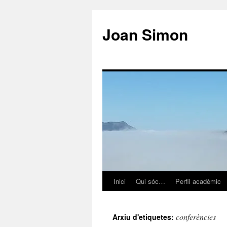
Vés
al
Joan Simon
contingut
Inici
Qui sóc…
Perfil acadèmic
conferències
Arxiu d'etiquetes: