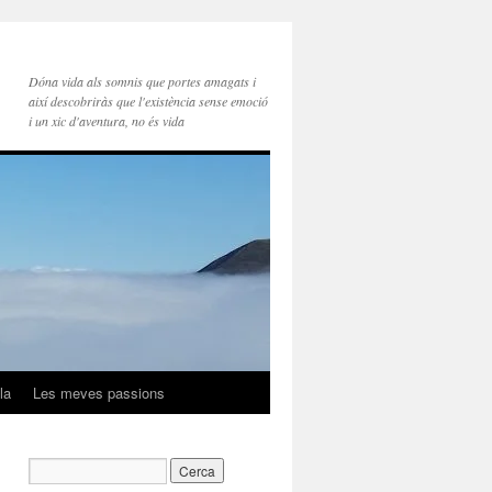
Dóna vida als somnis que portes amagats i
així descobriràs que l'existència sense emoció
i un xic d'aventura, no és vida
la
Les meves passions