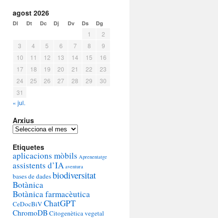
agost 2026
Dl
Dt
Dc
Dj
Dv
Ds
Dg
1
2
3
4
5
6
7
8
9
10
11
12
13
14
15
16
17
18
19
20
21
22
23
24
25
26
27
28
29
30
31
« jul.
Arxius
Arxius
Etiquetes
aplicacions mòbils
Aprenentatge
assistents d’IA
aventura
biodiversitat
bases de dades
Botànica
Botànica farmacèutica
ChatGPT
CeDocBiV
ChromoDB
Citogenètica vegetal