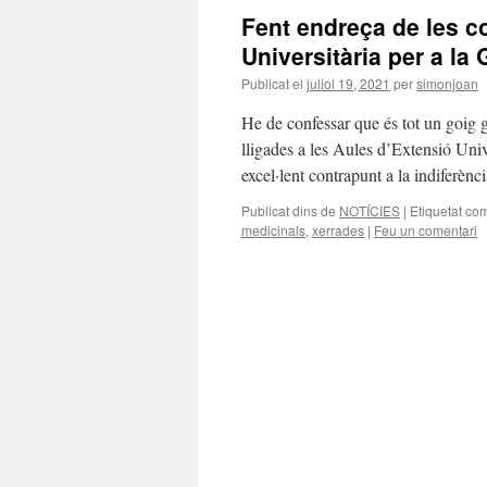
Fent endreça de les c
Universitària per a la
Publicat el
juliol 19, 2021
per
simonjoan
He de confessar que és tot un goig g
lligades a les Aules d’Extensió Univ
excel·lent contrapunt a la indiferèn
Publicat dins de
NOTÍCIES
|
Etiquetat co
medicinals
,
xerrades
|
Feu un comentari