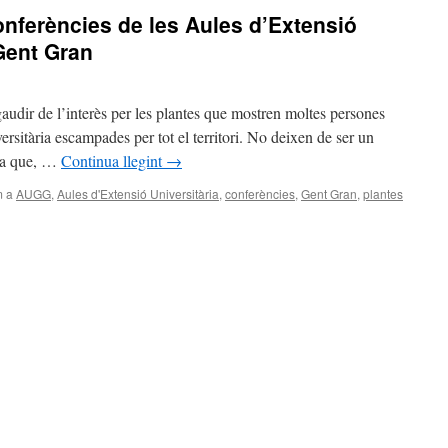
onferències de les Aules d’Extensió
 Gent Gran
audir de l’interès per les plantes que mostren moltes persones
ersitària escampades per tot el territori. No deixen de ser un
cia que, …
Continua llegint
→
m a
AUGG
,
Aules d'Extensió Universitària
,
conferències
,
Gent Gran
,
plantes