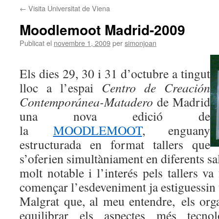
←
Visita Universitat de Viena
Moodlemoot Madrid-2009
Publicat el
novembre 1, 2009
per
simonjoan
Els dies 29, 30 i 31 d’octubre a tingut
lloc a l’espai
Centro de Creación
Contemporánea-Matadero
de Madrid
una nova edició de
la
MOODLEMOOT
, enguany
estructurada en format tallers que
s’oferien simultàniament en diferents sal
molt notable i l’interés pels tallers v
començar l’esdeveniment ja estiguessin t
Malgrat que, al meu entendre, els orga
equilibrar els aspectes més tecn