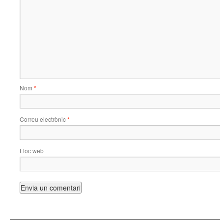
Nom
*
Correu electrònic
*
Lloc web