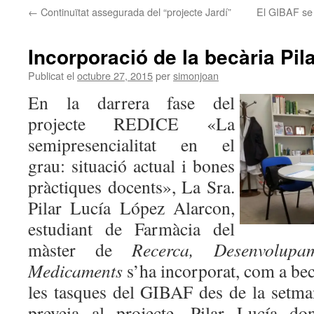
←
Continuïtat assegurada del “projecte Jardí”
El GIBAF se 
Incorporació de la becària Pil
Publicat el
octubre 27, 2015
per
simonjoan
En la darrera fase del
projecte REDICE «La
semipresencialitat en el
grau: situació actual i bones
pràctiques docents», La Sra.
Pilar Lucía López Alarcon,
estudiant de Farmàcia del
màster de
Recerca, Desenvolup
Medicaments
s’ha incorporat, com a becà
les tasques del GIBAF des de la setma
preveia al projecte. Pilar Lucía do