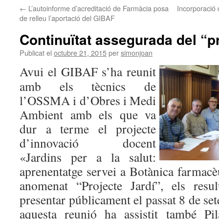
←
L’autoinforme d’acreditació de Farmàcia posa
Incorporació 
de relleu l’aportació del GIBAF
Continuïtat assegurada del “pr
Publicat el
octubre 21, 2015
per
simonjoan
Avui el GIBAF s’ha reunit
amb els tècnics de
l’OSSMA i d’Obres i Medi
Ambient amb els que va
dur a terme el projecte
d’innovació docent
«Jardins per a la salut:
aprenentatge servei a Botànica farmacè
anomenat “Projecte Jardí”, els resu
presentar públicament el passat 8 de se
aquesta reunió ha assistit també Pi