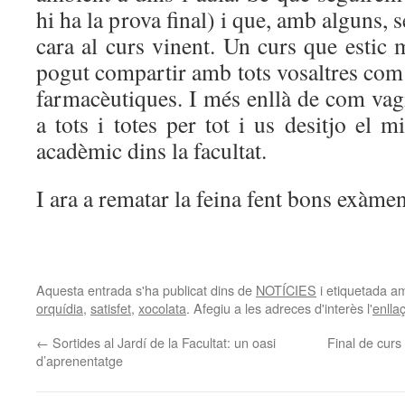
hi ha la prova final) i que, amb alguns,
cara al curs vinent. Un curs que estic 
pogut compartir amb tots vosaltres com 
farmacèutiques. I més enllà de com vagi 
a tots i totes per tot i us desitjo el m
acadèmic dins la facultat.
I ara a rematar la feina fent bons exàmen
Aquesta entrada s'ha publicat dins de
NOTÍCIES
i etiquetada 
orquídia
,
satisfet
,
xocolata
. Afegiu a les adreces d'interès l'
enlla
←
Sortides al Jardí de la Facultat: un oasi
Final de curs
d’aprenentatge