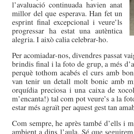
l’avaluació continuada havien anat
millor del que esperava. Han fet un
esprint final excepcional i veure’ls
progressar ha estat una autèntica
alegria. I això calia celebrar-ho. ‍‍
Per acomiadar-nos, divendres passat vaig
brindis final i la foto de grup, a més d’
perquè tothom acabés el curs amb bona 
van tenir un detall molt bonic amb m
orquídia preciosa i una caixa de xoco
m’encanta!) tal com pot veure’s a la fot
estar més agraït per aquest gest tan amab
Com sempre, he après també d’ells i m’
ambient a dins l’aula. Sé que seguirem