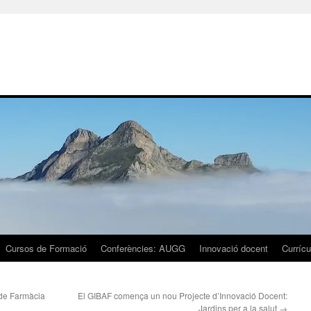
Cursos de Formació
Conferències: AUGG
Innovació docent
Currícu
de Farmàcia
El GIBAF comença un nou Projecte d’Innovació Docent:
Jardins per a la salut
→