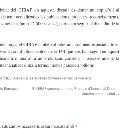
ivitat del GIBAF en aquesta dècada és donar un cop d’ull al
 de tenir actualitzades les publicacions, projectes, reconeixements,
es notícies (amb 12.000 visites!) permeten seguir el dia a dia de la
 deu anys, el GIBAF també vol retre un agraïment especial a totes
 Farmàcia i d’altres centres de la UB que ens han seguit en aquest
 manera o una altra amb els seus consells, l’ assessorament, la
nts iniciatives dutes a terme: moltes gràcies a tothom!.
TÍCIES
. Afegeix a les adreces d'interès l'
enllaç permanent
.
de Farmàcia
El GIBAF comença un nou Projecte d’Innovació Docent:
Jardins per a la salut
→
*
.
Els camps necessaris estan marcats amb