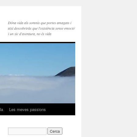
Dóna vida als somnis que portes amagats i
així descobriràs que l'existència sense emoció
i un xic d'aventura, no és vida
la
Les meves passions