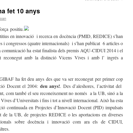
ha fet 10 anys
joan
rça positiu.
etitius en innovació i recerca en docència (PMID, REDICE) s’han
 i congressos (quatre internacionals) i s’han publicat 6 articles o
una comunicació ha estat finalista dels premis AQU-CIDUI 2014 i el
reconegut amb la distinció Vicens Vives i amb l’ ingrés a
l GIBAF ha fet deu anys des que va ser reconegut per primer cop
deu anys!
ió Docent el 2004:
. Des d’aleshores, l’activitat del
ant, com també el seu reconeixement no només a la UB, sinó a la
Vives d’Universitats i fins i tot a nivell internacional. Això ha esta
pació continuada en Projectes d’Innovació Docent (PID) impulsats
nt de la UB, de projectes REDICE o les aportacions en diverses
acionals sobre docència i innovació com ara els de CIDUI,
tres.