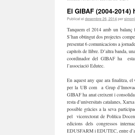
El GIBAF (2004-2014) 
Publicat el
desembre 26, 2014
per
simon
Tanquem el 2014 amb un balanç fo
S’han obtingut dos projectes comp
presentat 6 comunicacions a jornades
capítols de llibre. D’altra banda, 
coordinador del GIBAF ha estat 
l’associació Edutec.
En aquest any que ara finalitza, e
per la UB com a Grup d’Innovac
GIBAF ha anat creixent i consolid
resta d’universitats catalanes, Xarxa 
possible gràcies a la seva partici
pel vicerectorat de Política Doce
edicions dels congressos intern
EDUSFARM i EDUTEC, entre d’al