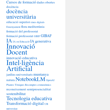
Cursos de formació
dades obertes
docència
docència
universitària
educació superior
eines digitals
flora mediterrània
Ensenyament
formació del professorat
GIBAF
formació professorat
GBIF
IA
IA generativa
IA en Educació
Innovació
Docent
innovació educativa
Intel·ligència
Artificial
muntanya
jardins universitaris
NotebookLM
natura
OpenAI
Plantes Tòxiques
Recomptes cromosòmics
reconeixement
semipresencialitat
sostenibilitat
Tecnologia educativa
Transformació digital
UB
universitat