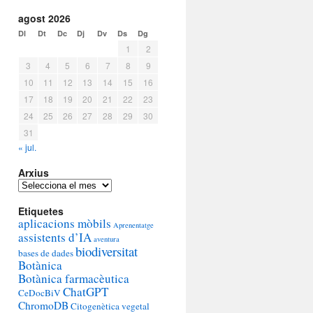
agost 2026
Dl
Dt
Dc
Dj
Dv
Ds
Dg
1
2
3
4
5
6
7
8
9
10
11
12
13
14
15
16
17
18
19
20
21
22
23
24
25
26
27
28
29
30
31
« jul.
Arxius
Arxius
Etiquetes
aplicacions mòbils
Aprenentatge
assistents d’IA
aventura
biodiversitat
bases de dades
Botànica
Botànica farmacèutica
ChatGPT
CeDocBiV
ChromoDB
Citogenètica vegetal