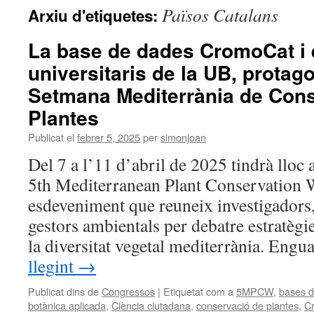
Països Catalans
Arxiu d'etiquetes:
La base de dades CromoCat i e
universitaris de la UB, protago
Setmana Mediterrània de Con
Plantes
Publicat el
febrer 5, 2025
per
simonjoan
Del 7 a l’11 d’abril de 2025 tindrà lloc
5th Mediterranean Plant Conservatio
esdeveniment que reuneix investigadors,
gestors ambientals per debatre estratègi
la diversitat vegetal mediterrània. Eng
llegint
→
Publicat dins de
Congressos
|
Etiquetat com a
5MPCW
,
bases d
botànica aplicada
,
Ciència ciutadana
,
conservació de plantes
,
C