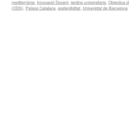
mediterrània
,
Innovació Docent
,
jardins universitaris
,
Objectius 
(ODS)
,
Països Catalans
,
sostenibilitat
,
Universitat de Barcelona