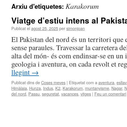
Karakorum
Arxiu d'etiquetes:
Viatge d’estiu intens al Pakis
Publicat el
agost 25, 2025
per
simonjoan
El Pakistan del nord és un territori que e
sense paraules. Travessar la carretera 
alta del món- és com endinsar-se en un 
geologia i aventura, on cada revolt et r
llegint
→
Publicat dins de
Coses meves
|
Etiquetat com a
aventura
,
eslla
Himàlaia
,
Hunza
,
Indus
,
K2
,
Karakorum
,
muntanyisme
,
Nagar
,
N
del nord
,
Passu
,
seguretat
,
vacances
,
vitges
|
Feu un comentari