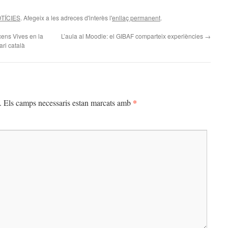
TÍCIES
. Afegeix a les adreces d'interès l'
enllaç permanent
.
ens Vives en la
L’aula al Moodle: el GIBAF comparteix experiències
→
ari català
*
.
Els camps necessaris estan marcats amb