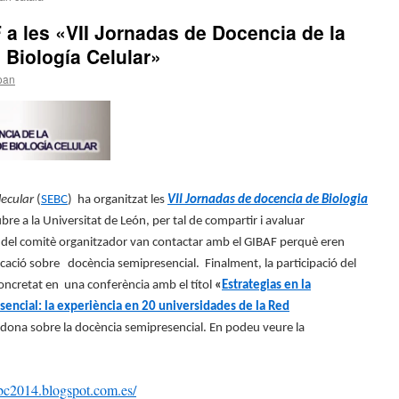
 a les «VII Jornadas de Docencia de la
Biología Celular»
oan
lecular
(
SEBC
)
ha organitzat les
VII Jornadas de docencia de Biologia
ubre a la Universitat de León, per tal de compartir i avaluar
 del comitè organitzador van contactar amb el GIBAF perquè eren
icació sobre
docència semipresencial.
Finalment, la participació del
concretat en
una conferència amb el títol
«
Estrategias en la
encial: la experiència en 20 universidades de la Red
odona sobre la docència semipresencial. En podeu veure la
ebc2014.blogspot.com.es/