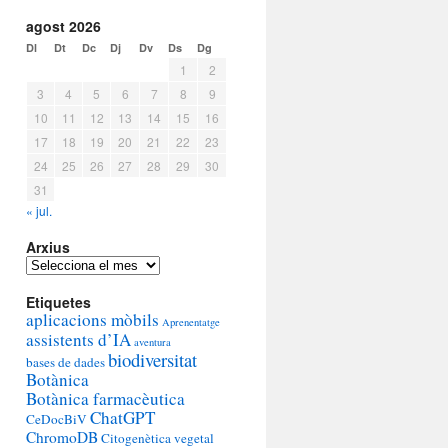
agost 2026
Dl
Dt
Dc
Dj
Dv
Ds
Dg
1
2
3
4
5
6
7
8
9
10
11
12
13
14
15
16
17
18
19
20
21
22
23
24
25
26
27
28
29
30
31
« jul.
Arxius
Arxius
Etiquetes
aplicacions mòbils
Aprenentatge
assistents d’IA
aventura
biodiversitat
bases de dades
Botànica
Botànica farmacèutica
ChatGPT
CeDocBiV
ChromoDB
Citogenètica vegetal