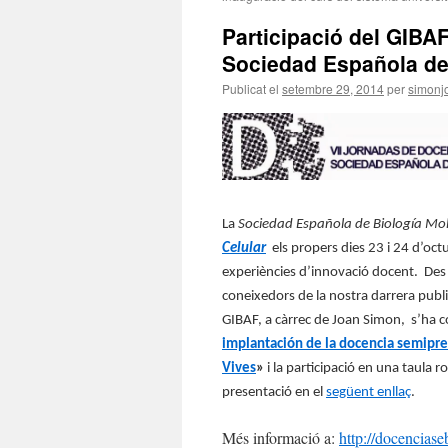
Participació del GIBAF
Sociedad Española de 
Publicat el
setembre 29, 2014
per
simonj
La
Sociedad Española de Biología Mo
Celular
els propers dies 23 i 24 d’oct
experiències d’innovació docent.
Des
coneixedors de la nostra darrera publ
GIBAF, a càrrec de Joan Simon,
s’ha 
implantación de la docencia semipres
Vives
»
i
la
participació en una taula r
presentació en el
següent enllaç
.
Més informació a:
http://docencias