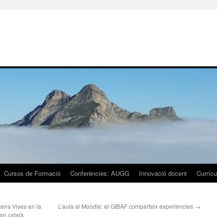
Cursos de Formació
Conferències: AUGG
Innovació docent
Currícu
ens Vives en la
L’aula al Moodle: el GIBAF comparteix experiències
→
ari català