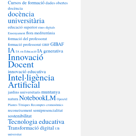
Cursos de formació
dades obertes
docència
docència
universitària
educació superior
eines digitals
flora mediterrània
Ensenyament
formació del professorat
GIBAF
formació professorat
GBIF
IA
IA generativa
IA en Educació
Innovació
Docent
innovació educativa
Intel·ligència
Artificial
muntanya
jardins universitaris
NotebookLM
natura
OpenAI
Plantes Tòxiques
Recomptes cromosòmics
reconeixement
semipresencialitat
sostenibilitat
Tecnologia educativa
Transformació digital
UB
universitat