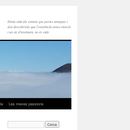
Dóna vida als somnis que portes amagats i
així descobriràs que l'existència sense emoció
i un xic d'aventura, no és vida
la
Les meves passions