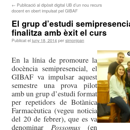
←
Publicació al dipòsit digital UB d’un nou recurs
docent en obert impulsat pel GIBAF
El grup d’estudi semipresen
finalitza amb èxit el curs
Publicat el
juny 18, 2014
per
simonjoan
En la línia de promoure la
docència semipresencial, el
GIBAF va impulsar aquest
semestre una prova pilot
amb un grup d’estudi format
per repetidors de Botànica
Farmacèutica (vegeu noticia
del 20 de febrer), que es va
denominar
Possomus
(en