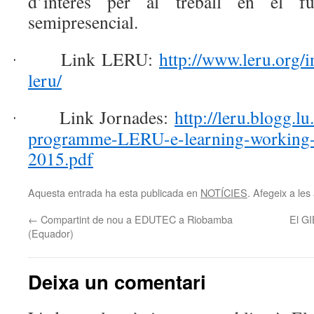
d’interès per al treball en el f
semipresencial.
Link LERU:
http://www.leru.org/
·
leru/
Link Jornades:
http://leru.blogg.lu
·
programme-LERU-e-learning-working
2015.pdf
Aquesta entrada ha esta publicada en
NOTÍCIES
. Afegeix a les 
←
Compartint de nou a EDUTEC a Riobamba
El G
(Equador)
Deixa un comentari