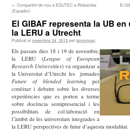
←
Compartint de nou a EDUTEC a Riobamba
El G
(Equador)
El GIBAF representa la UB en
la LERU a Utrecht
Publicat el
novembre 24, 2015
per
simonjoan
Els passats dies 18 i 19 de novembre,
League of European
la LERU (
Research Universities
) va organitzar a
la Universitat d’Utrecht les
jornades
Future of blended learning
per
conèixer i d
ebatre sobre les diverses
experiències que es porten a terme
sobre docència semipresencial i les
possibilitats de col·laboració en
l’àmbit de les universitats integrades a
la LERU perspectives de futur d’aquesta modalitat.